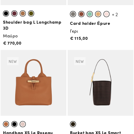
+ 2
Shoulder bag L Longchamp
Card holder Épure
3D
Γκρι
Μαύρο
€ 115,00
€ 770,00
NEW
NEW
Handbag XS Le Roseau
Bucket bag XS Le Smart