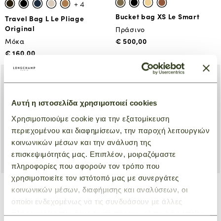
+ 4
Bucket bag XS Le Smart
Travel Bag L Le Pliage
Original
Πράσινο
€ 500,00
Μόκα
€ 160,00
NEW
NEW
Αυτή η ιστοσελίδα χρησιμοποιεί cookies
Χρησιμοποιούμε cookie για την εξατομίκευση
περιεχομένου και διαφημίσεων, την παροχή λειτουργιών
κοινωνικών μέσων και την ανάλυση της
επισκεψιμότητάς μας. Επιπλέον, μοιραζόμαστε
πληροφορίες που αφορούν τον τρόπο που
χρησιμοποιείτε τον ιστότοπό μας με συνεργάτες
κοινωνικών μέσων, διαφήμισης και αναλύσεων, οι
Bucket bag XS Le Smart
Crossbody bag S Le Smart
οποίοι ενδεχομένως να τις συνδυάσουν με άλλες
πληροφορίες που τους έχετε παραχωρήσει ή τις οποίες
Natural
Natural