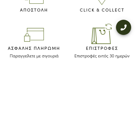
ΑΠΟΣΤΟΛΗ
CLICK & COLLECT
ΑΣΦΑΛΉΣ ΠΛΗΡΩΜΉ
ΕΠΙΣΤΡΟΦΈΣ
Παραγγείλετε με σιγουριά
Επιστροφές εντός 30 ημερών
ΜΕΙΝΕΤΕ ΕΝΗΜΕΡΩΜΕΝΟΙ
Λάβετε το newsletter μας για να ανακαλύψετε τις ιστορίες, τις συλλογές
και τις προσκλήσεις μας πριν από οποιονδήποτε άλλον.
Συμφωνώ ότι το longchamp.gr μπορεί να χρησιμοποιήσει τα
προσωπικά στοιχεία μου
για να στέλνει υλικό για τα προϊόντα της
εταιρίας και συναινώ με τους παρακάτω
όρους και προϋποθέσεις
. Το