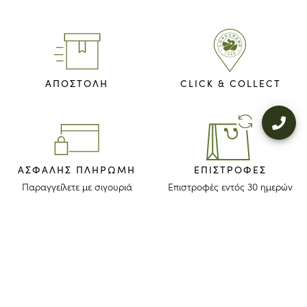
ΑΠΟΣΤΟΛΗ
CLICK & COLLECT
ΑΣΦΑΛΉΣ ΠΛΗΡΩΜΉ
ΕΠΙΣΤΡΟΦΈΣ
Παραγγείλετε με σιγουριά
Επιστροφές εντός 30 ημερών
ΜΕΙΝΕΤΕ ΕΝΗΜΕΡΩΜΕΝΟΙ
Λάβετε το newsletter μας για να ανακαλύψετε τις ιστορίες, τις συλλογές
και τις προσκλήσεις μας πριν από οποιονδήποτε άλλον.