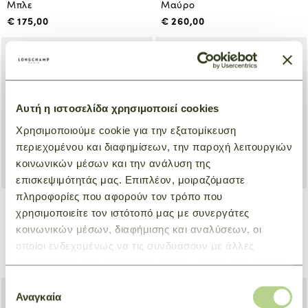
Μπλε
Μαύρο
€ 175,00
€ 260,00
Αυτή η ιστοσελίδα χρησιμοποιεί cookies
Χρησιμοποιούμε cookie για την εξατομίκευση
περιεχομένου και διαφημίσεων, την παροχή λειτουργιών
κοινωνικών μέσων και την ανάλυση της
επισκεψιμότητάς μας. Επιπλέον, μοιραζόμαστε
πληροφορίες που αφορούν τον τρόπο που
χρησιμοποιείτε τον ιστότοπό μας με συνεργάτες
Travel bag XL Boxford
Camera bag M Le Foulonné
κοινωνικών μέσων, διαφήμισης και αναλύσεων, οι
Μαύρο
Μαύρο
οποίοι ενδεχομένως να τις συνδυάσουν με άλλες
€ 340,00
€ 370,00
πληροφορίες που τους έχετε παραχωρήσει ή τις οποίες
έχουν συλλέξει σε σχέση με την από μέρους σας χρήση
Επιλογή
των υπηρεσιών τους.
Αναγκαία
συγκατάθεσης