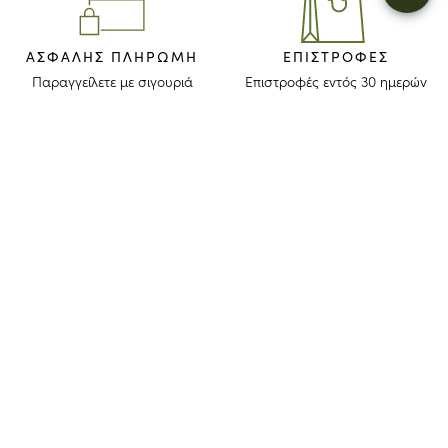
ΑΣΦΑΛΉΣ ΠΛΗΡΩΜΉ
ΕΠΙΣΤΡΟΦΈΣ
Παραγγείλετε με σιγουριά
Επιστροφές εντός 30 ημερών
ΜΕΙΝΕΤΕ ΕΝΗΜΕΡΩΜΕΝΟΙ
Λάβετε το newsletter μας για να ανακαλύψετε τις ιστορίες, τις συλλογές
και τις προσκλήσεις μας πριν από οποιονδήποτε άλλον.
Συμφωνώ ότι το longchamp.gr μπορεί να χρησιμοποιήσει τα
προσωπικά στοιχεία μου
για να στέλνει υλικό για τα προϊόντα της
εταιρίας και συναινώ με τους παρακάτω
όρους και προϋποθέσεις
. Το
longchamp.gr μπορεί να μεταβάλλει, ανανεώσει ή διαγράψει μέρος
των όρων και προϋποθέσεων.