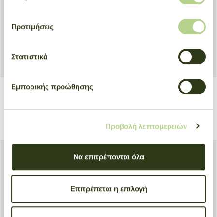
Προτιμήσεις
Στατιστικά
Εμπορικής προώθησης
Headband Frise Fleurie
Bandeau A Toute Allure
Κόκκινο
Ροζ
Προβολή λεπτομερειών
€ 115,00
€ 115,00
Να επιτρέπονται όλα
Επιτρέπεται η επιλογή