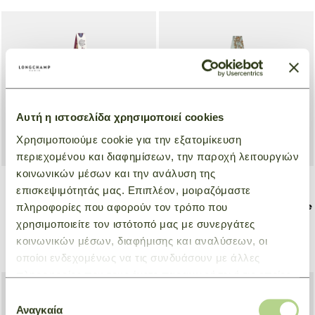
Αυτή η ιστοσελίδα χρησιμοποιεί cookies
Χρησιμοποιούμε cookie για την εξατομίκευση
περιεχομένου και διαφημίσεων, την παροχή λειτουργιών
κοινωνικών μέσων και την ανάλυση της
επισκεψιμότητάς μας. Επιπλέον, μοιραζόμαστε
Headband Catch The
Headband Origami Le Pliage
πληροφορίες που αφορούν τον τρόπο που
Parisian Wave
Πράσινο
χρησιμοποιείτε τον ιστότοπό μας με συνεργάτες
Κόκκινο
€ 115,00
κοινωνικών μέσων, διαφήμισης και αναλύσεων, οι
€ 80,50
€ 115,00
οποίοι ενδεχομένως να τις συνδυάσουν με άλλες
πληροφορίες που τους έχετε παραχωρήσει ή τις οποίες
έχουν συλλέξει σε σχέση με την από μέρους σας χρήση
Επιλογή
των υπηρεσιών τους.
Αναγκαία
συγκατάθεσης