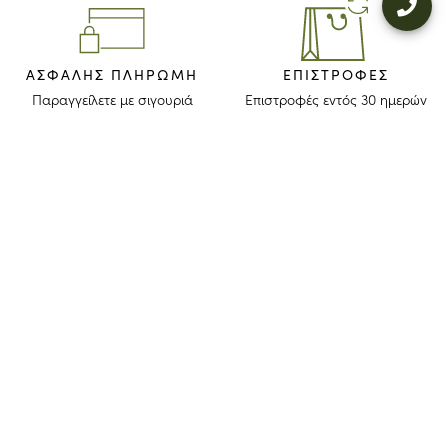
ΑΣΦΑΛΉΣ ΠΛΗΡΩΜΉ
ΕΠΙΣΤΡΟΦΈΣ
Παραγγείλετε με σιγουριά
Επιστροφές εντός 30 ημερών
ΜΕΙΝΕΤΕ ΕΝΗΜΕΡΩΜΕΝΟΙ
Λάβετε το newsletter μας για να ανακαλύψετε τις ιστορίες, τις συλλογές
και τις προσκλήσεις μας πριν από οποιονδήποτε άλλον.
Συμφωνώ ότι το longchamp.gr μπορεί να χρησιμοποιήσει τα
προσωπικά στοιχεία μου
για να στέλνει υλικό για τα προϊόντα της
εταιρίας και συναινώ με τους παρακάτω
όρους και προϋποθέσεις
. Το
longchamp.gr μπορεί να μεταβάλλει, ανανεώσει ή διαγράψει μέρος
των όρων και προϋποθέσεων.