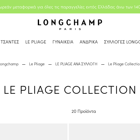
ωρεάν μεταφορικά για όλες τις παραγγελίες εντός Ελλάδας άνω των 14
ΤΣΑΝΤΕΣ
LE PLIAGE
ΓΥΝΑΙΚΕΙΑ
ΑΝΔΡΙΚΑ
ΣΥΛΛΟΓΕΣ LONG
Longchamp
Le Pliage
LE PLIAGE ΑΝΑ ΣΥΛΛΟΓΗ
Le Pliage Collecti
LE PLIAGE COLLECTION
20 Προϊόντα