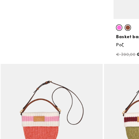
Basket bag
Ροζ
€
€ 390,00