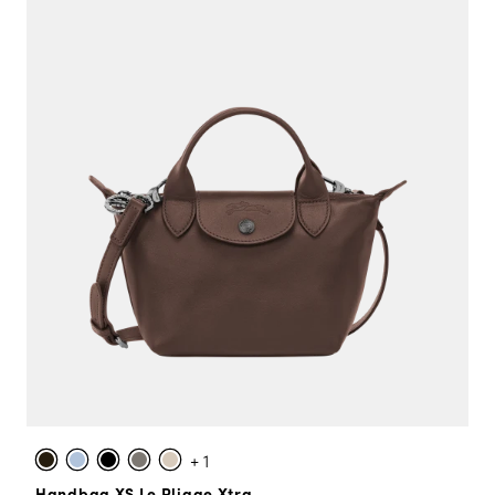
+ 1
Handbag XS Le Pliage Xtra