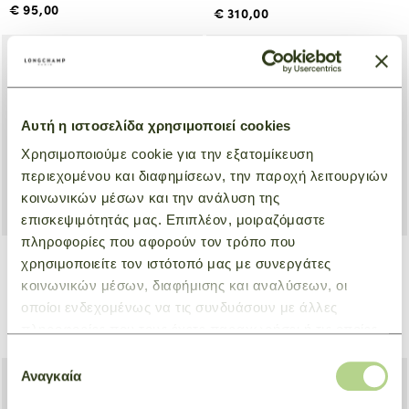
€ 95,00
€ 310,00
Αυτή η ιστοσελίδα χρησιμοποιεί cookies
Χρησιμοποιούμε cookie για την εξατομίκευση
περιεχομένου και διαφημίσεων, την παροχή λειτουργιών
κοινωνικών μέσων και την ανάλυση της
επισκεψιμότητάς μας. Επιπλέον, μοιραζόμαστε
πληροφορίες που αφορούν τον τρόπο που
+ 3
+ 4
χρησιμοποιείτε τον ιστότοπό μας με συνεργάτες
κοινωνικών μέσων, διαφήμισης και αναλύσεων, οι
Card holder Le Pliage Xtra
Coin Purse Le Pliage Xtra
οποίοι ενδεχομένως να τις συνδυάσουν με άλλες
Κίτρινο
Κίτρινο
πληροφορίες που τους έχετε παραχωρήσει ή τις οποίες
€ 115,00
€ 135,00
έχουν συλλέξει σε σχέση με την από μέρους σας χρήση
Επιλογή
των υπηρεσιών τους.
Αναγκαία
συγκατάθεσης