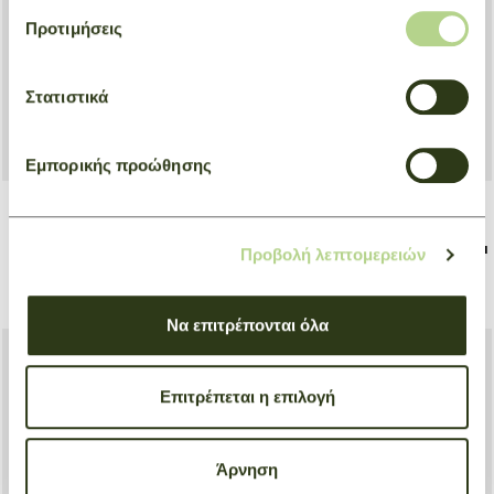
Προτιμήσεις
Στατιστικά
Εμπορικής προώθησης
+ 3
+ 3
Bucket bag XS Le Pliage Xtra
Bucket bag XS Le Pliage Xtra
Προβολή λεπτομερειών
Γκρι
Μόκα
€ 430,00
€ 430,00
Να επιτρέπονται όλα
Επιτρέπεται η επιλογή
Άρνηση