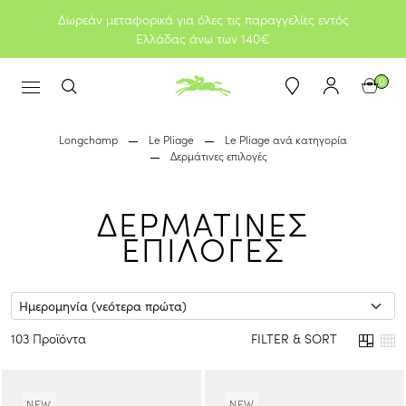
Δωρεάν μεταφορικά για όλες τις παραγγελίες εντός
Ελλάδας άνω των 140€
0
Longchamp
Le Pliage
Le Pliage ανά κατηγορία
Δερμάτινες επιλογές
ΔΕΡΜΑΤΙΝΕΣ
ΕΠΙΛΟΓΕΣ
103 Προϊόντα
FILTER & SORT
NEW
NEW