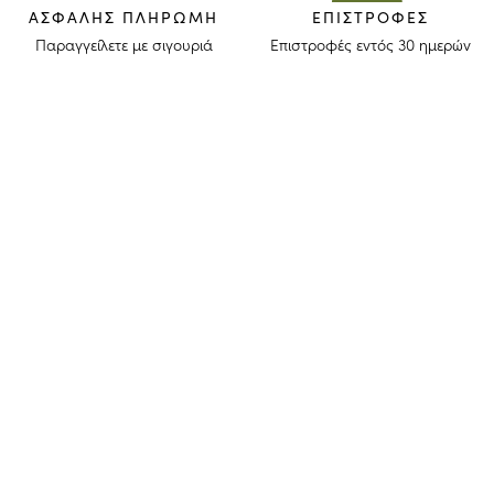
ΑΣΦΑΛΉΣ ΠΛΗΡΩΜΉ
ΕΠΙΣΤΡΟΦΈΣ
Παραγγείλετε με σιγουριά
Επιστροφές εντός 30 ημερών
ΜΕΙΝΕΤΕ ΕΝΗΜΕΡΩΜΕΝΟΙ
Λάβετε το newsletter μας για να ανακαλύψετε τις ιστορίες, τις συλλογές
και τις προσκλήσεις μας πριν από οποιονδήποτε άλλον.
Συμφωνώ ότι το longchamp.gr μπορεί να χρησιμοποιήσει τα
προσωπικά στοιχεία μου
για να στέλνει υλικό για τα προϊόντα της
εταιρίας και συναινώ με τους παρακάτω
όρους και προϋποθέσεις
. Το
longchamp.gr μπορεί να μεταβάλλει, ανανεώσει ή διαγράψει μέρος
των όρων και προϋποθέσεων.