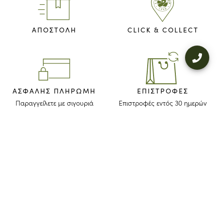
ΑΠΟΣΤΟΛΗ
CLICK & COLLECT
ΑΣΦΑΛΉΣ ΠΛΗΡΩΜΉ
ΕΠΙΣΤΡΟΦΈΣ
Παραγγείλετε με σιγουριά
Επιστροφές εντός 30 ημερών
ΜΕΙΝΕΤΕ ΕΝΗΜΕΡΩΜΕΝΟΙ
Λάβετε το newsletter μας για να ανακαλύψετε τις ιστορίες, τις συλλογές
και τις προσκλήσεις μας πριν από οποιονδήποτε άλλον.
Συμφωνώ ότι το longchamp.gr μπορεί να χρησιμοποιήσει τα
προσωπικά στοιχεία μου
για να στέλνει υλικό για τα προϊόντα της