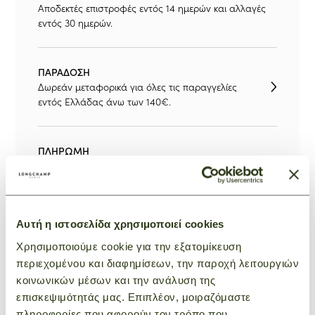
Αποδεκτές επιστροφές εντός 14 ημερών και αλλαγές
εντός 30 ημερών.
ΠΑΡΆΔΟΣΗ
Δωρεάν μεταφορικά για όλες τις παραγγελίες
εντός Ελλάδας άνω των 140€.
ΠΛΗΡΩΜΉ
Πιστωτική κάρτα, χρεωστική κάρτα, PayPal,
Klarna, IRIS ή Apple Pay.
Αυτή η ιστοσελίδα χρησιμοποιεί cookies
ΕΞΥΠΗΡΈΤΗΣΗ ΠΕΛΑΤΏΝ
Επικοινωνήστε μαζί μας.
Χρησιμοποιούμε cookie για την εξατομίκευση
περιεχομένου και διαφημίσεων, την παροχή λειτουργιών
κοινωνικών μέσων και την ανάλυση της
ΣΥΣΚΕΥΑΣΊΑ ΔΏΡΟΥ
επισκεψιμότητάς μας. Επιπλέον, μοιραζόμαστε
Κάντε την παραγγελία σας ξεχωριστή με μία
πληροφορίες που αφορούν τον τρόπο που