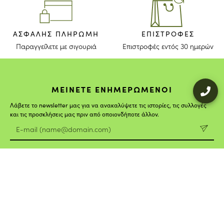
ΑΣΦΑΛΉΣ ΠΛΗΡΩΜΉ
ΕΠΙΣΤΡΟΦΈΣ
Παραγγείλετε με σιγουριά
Επιστροφές εντός 30 ημερών
ΜΕΙΝΕΤΕ ΕΝΗΜΕΡΩΜΕΝΟΙ
Λάβετε το newsletter μας για να ανακαλύψετε τις ιστορίες, τις συλλογές
και τις προσκλήσεις μας πριν από οποιονδήποτε άλλον.
Συμφωνώ ότι το longchamp.gr μπορεί να χρησιμοποιήσει τα
προσωπικά στοιχεία μου
για να στέλνει υλικό για τα προϊόντα της
εταιρίας και συναινώ με τους παρακάτω
όρους και προϋποθέσεις
. Το
longchamp.gr μπορεί να μεταβάλλει, ανανεώσει ή διαγράψει μέρος
των όρων και προϋποθέσεων.