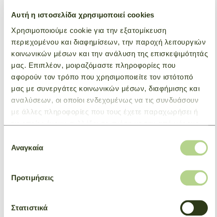
Αυτή η ιστοσελίδα χρησιμοποιεί cookies
NEW
NEW
Χρησιμοποιούμε cookie για την εξατομίκευση
περιεχομένου και διαφημίσεων, την παροχή λειτουργιών
κοινωνικών μέσων και την ανάλυση της επισκεψιμότητάς
μας. Επιπλέον, μοιραζόμαστε πληροφορίες που
αφορούν τον τρόπο που χρησιμοποιείτε τον ιστότοπό
μας με συνεργάτες κοινωνικών μέσων, διαφήμισης και
αναλύσεων, οι οποίοι ενδεχομένως να τις συνδυάσουν
με άλλες πληροφορίες που τους έχετε παραχωρήσει ή
τις οποίες έχουν συλλέξει σε σχέση με την από μέρους
σας χρήση των υπηρεσιών τους.
Bucket bag XS Le Smart
Bucket bag XS Le Smart
Επιλογή
Croco
Αναγκαία
Μόκα
συγκατάθεσης
Μόκα
€ 670,00
€ 610,00
Προτιμήσεις
NEW
NEW
Στατιστικά