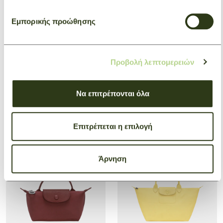
Εμπορικής προώθησης
Προβολή λεπτομερειών
Stole Caroline Hélain x
Travel bag XL Caroline
Να επιτρέπονται όλα
Longchamp
Hélain x Longchamp
Cognac
Γκρι
€ 300,00
€ 1.960,00
Επιτρέπεται η επιλογή
Άρνηση