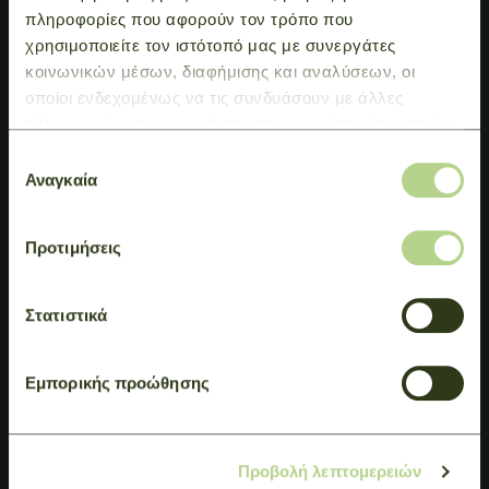
πληροφορίες που αφορούν τον τρόπο που
χρησιμοποιείτε τον ιστότοπό μας με συνεργάτες
κοινωνικών μέσων, διαφήμισης και αναλύσεων, οι
οποίοι ενδεχομένως να τις συνδυάσουν με άλλες
πληροφορίες που τους έχετε παραχωρήσει ή τις οποίες
έχουν συλλέξει σε σχέση με την από μέρους σας χρήση
Επιλογή
των υπηρεσιών τους.
Αναγκαία
συγκατάθεσης
Προτιμήσεις
Στατιστικά
Εμπορικής προώθησης
Προβολή λεπτομερειών