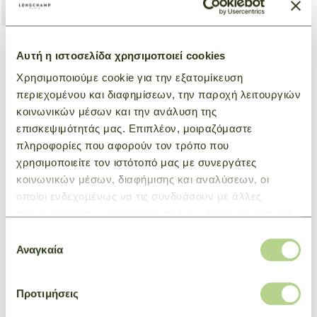
Αυτή η ιστοσελίδα χρησιμοποιεί cookies
Cap Solid
Χρησιμοποιούμε cookie για την εξατομίκευση
Μπεζ
περιεχομένου και διαφημίσεων, την παροχή λειτουργιών
€ 155,00
κοινωνικών μέσων και την ανάλυση της
επισκεψιμότητάς μας. Επιπλέον, μοιραζόμαστε
πληροφορίες που αφορούν τον τρόπο που
χρησιμοποιείτε τον ιστότοπό μας με συνεργάτες
κοινωνικών μέσων, διαφήμισης και αναλύσεων, οι
οποίοι ενδεχομένως να τις συνδυάσουν με άλλες
πληροφορίες που τους έχετε παραχωρήσει ή τις οποίες
έχουν συλλέξει σε σχέση με την από μέρους σας χρήση
Επιλογή
των υπηρεσιών τους.
Αναγκαία
συγκατάθεσης
Προτιμήσεις