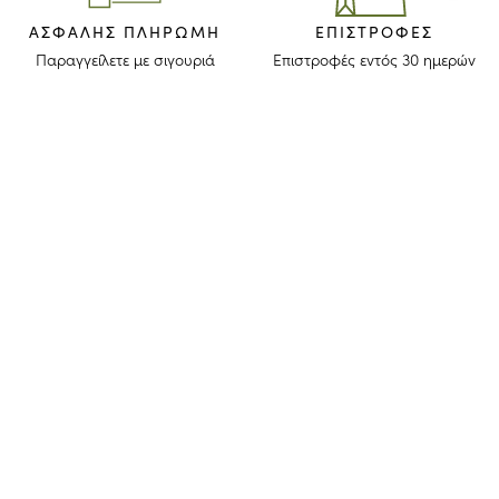
ΑΣΦΑΛΉΣ ΠΛΗΡΩΜΉ
ΕΠΙΣΤΡΟΦΈΣ
Παραγγείλετε με σιγουριά
Επιστροφές εντός 30 ημερών
ΜΕΙΝΕΤΕ ΕΝΗΜΕΡΩΜΕΝΟΙ
Λάβετε το newsletter μας για να ανακαλύψετε τις ιστορίες, τις συλλογές
και τις προσκλήσεις μας πριν από οποιονδήποτε άλλον.
Συμφωνώ ότι το longchamp.gr μπορεί να χρησιμοποιήσει τα
προσωπικά στοιχεία μου
για να στέλνει υλικό για τα προϊόντα της
εταιρίας και συναινώ με τους παρακάτω
όρους και προϋποθέσεις
. Το
longchamp.gr μπορεί να μεταβάλλει, ανανεώσει ή διαγράψει μέρος
των όρων και προϋποθέσεων.