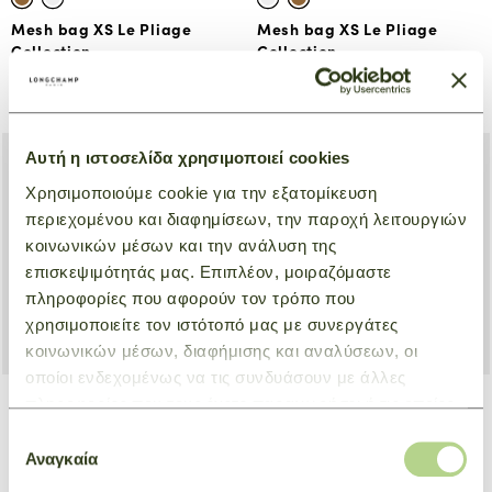
Mesh bag XS Le Pliage
Mesh bag XS Le Pliage
Collection
Collection
Natural
Natural
€ 108,00
€ 108,00
€ 135,00
€ 135,00
Αυτή η ιστοσελίδα χρησιμοποιεί cookies
Χρησιμοποιούμε cookie για την εξατομίκευση
περιεχομένου και διαφημίσεων, την παροχή λειτουργιών
κοινωνικών μέσων και την ανάλυση της
επισκεψιμότητάς μας. Επιπλέον, μοιραζόμαστε
πληροφορίες που αφορούν τον τρόπο που
χρησιμοποιείτε τον ιστότοπό μας με συνεργάτες
κοινωνικών μέσων, διαφήμισης και αναλύσεων, οι
οποίοι ενδεχομένως να τις συνδυάσουν με άλλες
πληροφορίες που τους έχετε παραχωρήσει ή τις οποίες
έχουν συλλέξει σε σχέση με την από μέρους σας χρήση
Tote bag XL Complice
Crossbody bag S Complice
Επιλογή
των υπηρεσιών τους.
Αναγκαία
συγκατάθεσης
Natural
Natural
€ 450,00
€ 340,00