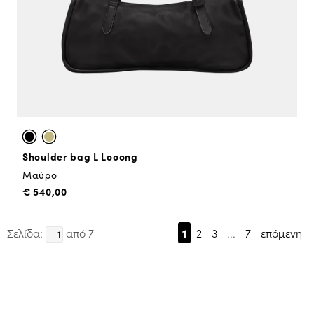
Shoulder bag L Looong
Μαύρο
€ 540,00
Σελίδα:
από 7
1
2
3
...
7
επόμενη