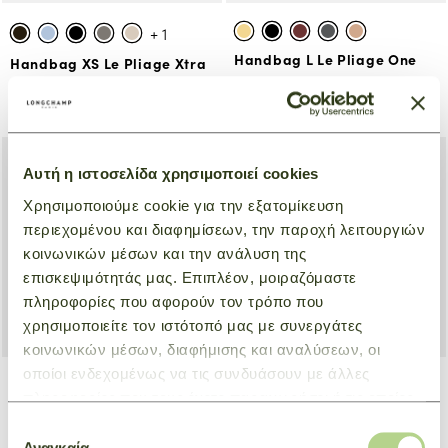
+ 1
Handbag L Le Pliage One
Handbag XS Le Pliage Xtra
Κίτρινο
Μόκα
€ 130,00
€ 440,00
Αυτή η ιστοσελίδα χρησιμοποιεί cookies
Χρησιμοποιούμε cookie για την εξατομίκευση
περιεχομένου και διαφημίσεων, την παροχή λειτουργιών
κοινωνικών μέσων και την ανάλυση της
επισκεψιμότητάς μας. Επιπλέον, μοιραζόμαστε
πληροφορίες που αφορούν τον τρόπο που
χρησιμοποιείτε τον ιστότοπό μας με συνεργάτες
κοινωνικών μέσων, διαφήμισης και αναλύσεων, οι
οποίοι ενδεχομένως να τις συνδυάσουν με άλλες
πληροφορίες που τους έχετε παραχωρήσει ή τις οποίες
Tote bag Μ Le Pliage One
Tote bag L Le Pliage One
έχουν συλλέξει σε σχέση με την από μέρους σας χρήση
Επιλογή
Κίτρινο
Κίτρινο
των υπηρεσιών τους.
Αναγκαία