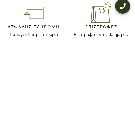
ΑΣΦΑΛΉΣ ΠΛΗΡΩΜΉ
ΕΠΙΣΤΡΟΦΈΣ
Παραγγείλετε με σιγουριά
Επιστροφές εντός 30 ημερών
ΜΕΙΝΕΤΕ ΕΝΗΜΕΡΩΜΕΝΟΙ
Λάβετε το newsletter μας για να ανακαλύψετε τις ιστορίες, τις συλλογές
και τις προσκλήσεις μας πριν από οποιονδήποτε άλλον.
Συμφωνώ ότι το longchamp.gr μπορεί να χρησιμοποιήσει τα
προσωπικά στοιχεία μου
για να στέλνει υλικό για τα προϊόντα της
εταιρίας και συναινώ με τους παρακάτω
όρους και προϋποθέσεις
. Το
longchamp.gr μπορεί να μεταβάλλει, ανανεώσει ή διαγράψει μέρος
των όρων και προϋποθέσεων.