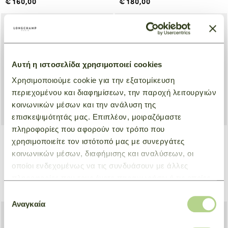
€ 160,00
€ 180,00
Αυτή η ιστοσελίδα χρησιμοποιεί cookies
Χρησιμοποιούμε cookie για την εξατομίκευση
περιεχομένου και διαφημίσεων, την παροχή λειτουργιών
κοινωνικών μέσων και την ανάλυση της
επισκεψιμότητάς μας. Επιπλέον, μοιραζόμαστε
πληροφορίες που αφορούν τον τρόπο που
χρησιμοποιείτε τον ιστότοπό μας με συνεργάτες
Plant Based Resin
Acetate Sunglasses
κοινωνικών μέσων, διαφήμισης και αναλύσεων, οι
Sunglasses
οποίοι ενδεχομένως να τις συνδυάσουν με άλλες
Μωβ
Μπλε
πληροφορίες που τους έχετε παραχωρήσει ή τις οποίες
€ 190,00
€ 180,00
έχουν συλλέξει σε σχέση με την από μέρους σας χρήση
Επιλογή
των υπηρεσιών τους.
Αναγκαία
συγκατάθεσης