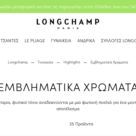
ωρεάν μεταφορικά για όλες τις παραγγελίες εντός Ελλάδας άνω των 14
ΤΣΑΝΤΕΣ
LE PLIAGE
ΓΥΝΑΙΚΕΙΑ
ΑΝΔΡΙΚΑ
ΣΥΛΛΟΓΕΣ LONG
Longchamp
Γυναικεία
Highlights
Εμβληματικά Χρώματα
ΕΜΒΛΗΜΑΤΙΚΑ ΧΡΩΜΑΤ
τεροι, φυσικοί τόνοι αναδεικνύονται με μια φωτεινή πινελιά για ένα μον
αποτέλεσμα
25 Προϊόντα