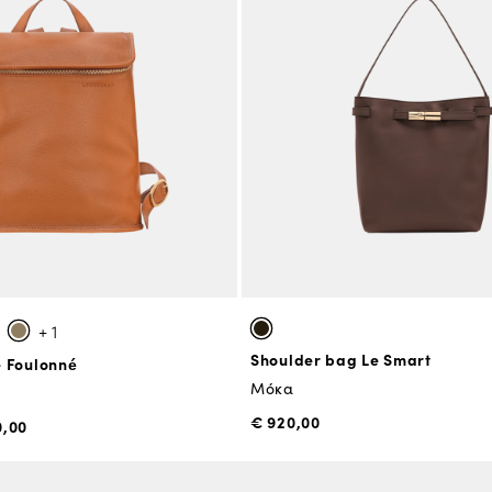
+ 1
Shoulder bag Le Smart
 Foulonné
Μόκα
€ 920,00
0,00