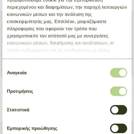
€ 135,00
περιεχομένου και διαφημίσεων, την παροχή λειτουργιών
κοινωνικών μέσων και την ανάλυση της
επισκεψιμότητάς μας. Επιπλέον, μοιραζόμαστε
πληροφορίες που αφορούν τον τρόπο που
χρησιμοποιείτε τον ιστότοπό μας με συνεργάτες
κοινωνικών μέσων, διαφήμισης και αναλύσεων, οι
οποίοι ενδεχομένως να τις συνδυάσουν με άλλες
πληροφορίες που τους έχετε παραχωρήσει ή τις οποίες
έχουν συλλέξει σε σχέση με την από μέρους σας χρήση
Επιλογή
των υπηρεσιών τους.
Αναγκαία
συγκατάθεσης
Προτιμήσεις
Key ring Chinese New Year
Shoulder bag M Le Pliage
Xtra
Κονιάκ
Μαύρο
€ 135,00
Στατιστικά
€ 330,00
Εμπορικής προώθησης