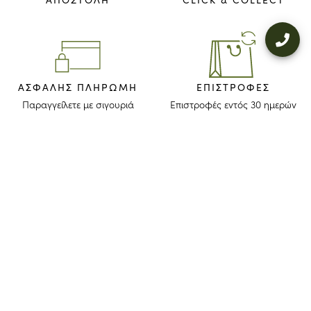
ΑΣΦΑΛΉΣ ΠΛΗΡΩΜΉ
ΕΠΙΣΤΡΟΦΈΣ
Παραγγείλετε με σιγουριά
Επιστροφές εντός 30 ημερών
ΜΕΙΝΕΤΕ ΕΝΗΜΕΡΩΜΕΝΟΙ
Λάβετε το newsletter μας για να ανακαλύψετε τις ιστορίες, τις συλλογές
και τις προσκλήσεις μας πριν από οποιονδήποτε άλλον.
Συμφωνώ ότι το longchamp.gr μπορεί να χρησιμοποιήσει τα
προσωπικά στοιχεία μου
για να στέλνει υλικό για τα προϊόντα της
εταιρίας και συναινώ με τους παρακάτω
όρους και προϋποθέσεις
. Το
longchamp.gr μπορεί να μεταβάλλει, ανανεώσει ή διαγράψει μέρος
των όρων και προϋποθέσεων.