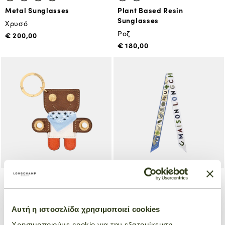
Metal Sunglasses
Plant Based Resin
Sunglasses
Χρυσό
Ροζ
€ 200,00
€ 180,00
Key ring 9X13 Les CHAMPions
Headband Le Jeu de Cheval
Epure
Μπλε
Αυτή η ιστοσελίδα χρησιμοποιεί cookies
Πορτοκαλί
€ 115,00
Χρησιμοποιούμε cookie για την εξατομίκευση