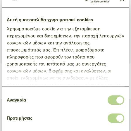
NEW
NEW
Αυτή η ιστοσελίδα χρησιμοποιεί cookies
Χρησιμοποιούμε cookie για την εξατομίκευση
περιεχομένου και διαφημίσεων, την παροχή λειτουργιών
κοινωνικών μέσων και την ανάλυση της
επισκεψιμότητάς μας. Επιπλέον, μοιραζόμαστε
πληροφορίες που αφορούν τον τρόπο που
χρησιμοποιείτε τον ιστότοπό μας με συνεργάτες
κοινωνικών μέσων, διαφήμισης και αναλύσεων, οι
οποίοι ενδεχομένως να τις συνδυάσουν με άλλες
Bucket bag XS Le Smart
Crossbody bag S Le Smart
πληροφορίες που τους έχετε παραχωρήσει ή τις οποίες
Natural
Natural
€ 500,00
€ 500,00
έχουν συλλέξει σε σχέση με την από μέρους σας χρήση
Επιλογή
των υπηρεσιών τους.
Αναγκαία
συγκατάθεσης
NEW
Προτιμήσεις
NEW