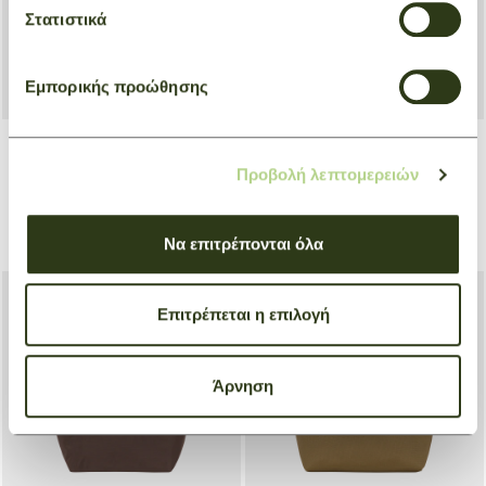
Στατιστικά
Εμπορικής προώθησης
+ 6
Προβολή λεπτομερειών
Backpack M Le Pliage Xtra
Handbag S Le Pliage
Original
Mocha
Green
€ 570,00
Να επιτρέπονται όλα
€ 120,00
Επιτρέπεται η επιλογή
NEW
NEW
Άρνηση