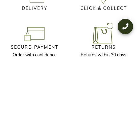
DELIVERY
CLICK & COLLECT
SECURE_PAYMENT
RETURNS
Order with confidence
Returns within 30 days
KEEP IN TOUCH
Receive our newsletter to discover our stories, collections and invitations
before anyone else.
I agree that longchamp.gr can use
my personal information
to send
material for the company's products and consent to the following
terms and conditions
. longchamp.gr may change, renew or delete
part of the terms and conditions.