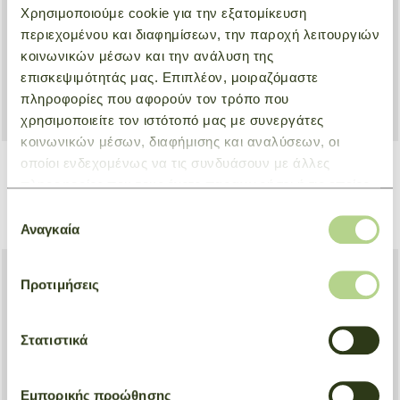
Χρησιμοποιούμε cookie για την εξατομίκευση
περιεχομένου και διαφημίσεων, την παροχή λειτουργιών
κοινωνικών μέσων και την ανάλυση της
επισκεψιμότητάς μας. Επιπλέον, μοιραζόμαστε
πληροφορίες που αφορούν τον τρόπο που
χρησιμοποιείτε τον ιστότοπό μας με συνεργάτες
κοινωνικών μέσων, διαφήμισης και αναλύσεων, οι
οποίοι ενδεχομένως να τις συνδυάσουν με άλλες
πληροφορίες που τους έχετε παραχωρήσει ή τις οποίες
Key ring Planche de Surf
Luggage tag Le Pliage One
έχουν συλλέξει σε σχέση με την από μέρους σας χρήση
Light Blue
Grey
Επιλογή
των υπηρεσιών τους.
€ 125,00
€ 87,50
€ 60,00
Αναγκαία
συγκατάθεσης
Προτιμήσεις
Στατιστικά
Εμπορικής προώθησης