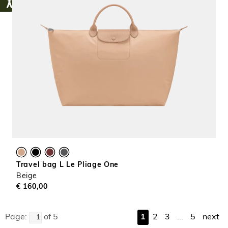
Travel bag L Le Pliage One
Beige
€ 160,00
Page:
of 5
1
2
3
...
5
next