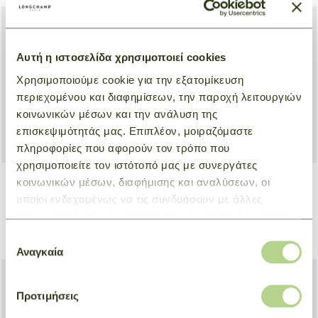
Αυτή η ιστοσελίδα χρησιμοποιεί cookies
Χρησιμοποιούμε cookie για την εξατομίκευση
περιεχομένου και διαφημίσεων, την παροχή λειτουργιών
κοινωνικών μέσων και την ανάλυση της
επισκεψιμότητάς μας. Επιπλέον, μοιραζόμαστε
πληροφορίες που αφορούν τον τρόπο που
χρησιμοποιείτε τον ιστότοπό μας με συνεργάτες
κοινωνικών μέσων, διαφήμισης και αναλύσεων, οι
οποίοι ενδεχομένως να τις συνδυάσουν με άλλες
Crossbody bag M Le Pliage
Crossbody bag M Le Pliage
Energy
Energy
πληροφορίες που τους έχετε παραχωρήσει ή τις οποίες
Green
Beige
έχουν συλλέξει σε σχέση με την από μέρους σας χρήση
Επιλογή
€ 300,00
€ 300,00
των υπηρεσιών τους.
Αναγκαία
συγκατάθεσης
Προτιμήσεις