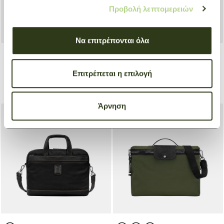
Προβολή λεπτομερειών
Να επιτρέπονται όλα
Briefcase S Le Foulonné
Briefcase S Boxford
Επιτρέπεται η επιλογή
Black
Black
€ 480,00
€ 105,00
Άρνηση