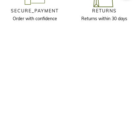
SECURE_PAYMENT
RETURNS
Order with confidence
Returns within 30 days
KEEP IN TOUCH
Receive our newsletter to discover our stories, collections and invitations
before anyone else.
I agree that longchamp.gr can use
my personal information
to send
material for the company's products and consent to the following
terms and conditions
. longchamp.gr may change, renew or delete
part of the terms and conditions.