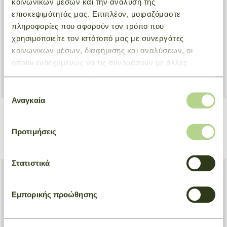
κοινωνικών μέσων και την ανάλυση της
επισκεψιμότητάς μας. Επιπλέον, μοιραζόμαστε
πληροφορίες που αφορούν τον τρόπο που
χρησιμοποιείτε τον ιστότοπό μας με συνεργάτες
κοινωνικών μέσων, διαφήμισης και αναλύσεων, οι
οποίοι ενδεχομένως να τις συνδυάσουν με άλλες
πληροφορίες που τους έχετε παραχωρήσει ή τις οποίες
έχουν συλλέξει σε σχέση με την από μέρους σας χρήση
Επιλογή
των υπηρεσιών τους.
Αναγκαία
συγκατάθεσης
Briefcase S Le Foulonné
Briefcase XS Le Foulonné
Προτιμήσεις
Natural
Natural
€ 710,00
€ 610,00
Στατιστικά
Εμπορικής προώθησης