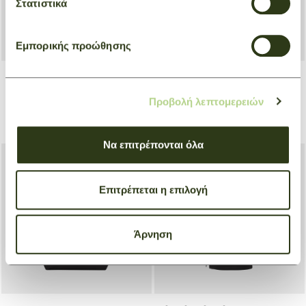
Στατιστικά
Εμπορικής προώθησης
Camera bag M Le Foulonné
Briefcase S Le Foulonné
Προβολή λεπτομερειών
Black
Black
€ 370,00
€ 480,00
Να επιτρέπονται όλα
Επιτρέπεται η επιλογή
Άρνηση