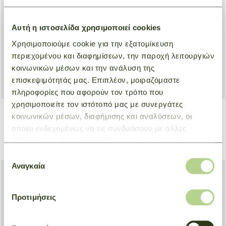
Αυτή η ιστοσελίδα χρησιμοποιεί cookies
Χρησιμοποιούμε cookie για την εξατομίκευση
περιεχομένου και διαφημίσεων, την παροχή λειτουργιών
κοινωνικών μέσων και την ανάλυση της
επισκεψιμότητάς μας. Επιπλέον, μοιραζόμαστε
πληροφορίες που αφορούν τον τρόπο που
χρησιμοποιείτε τον ιστότοπό μας με συνεργάτες
κοινωνικών μέσων, διαφήμισης και αναλύσεων, οι
Travel bag S Boxford
Travel bag XL Boxford
οποίοι ενδεχομένως να τις συνδυάσουν με άλλες
Black
Black
πληροφορίες που τους έχετε παραχωρήσει ή τις οποίες
€ 260,00
€ 340,00
έχουν συλλέξει σε σχέση με την από μέρους σας χρήση
Επιλογή
των υπηρεσιών τους.
Αναγκαία
συγκατάθεσης
Προτιμήσεις