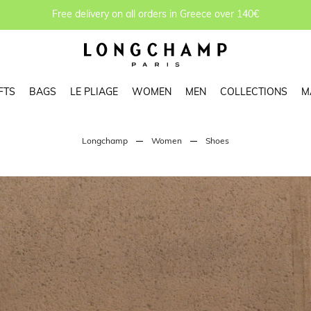
Free delivery on all orders in Greece over 140€
FTS
BAGS
LE PLIAGE
WOMEN
MEN
COLLECTIONS
M
Longchamp
Women
Shoes