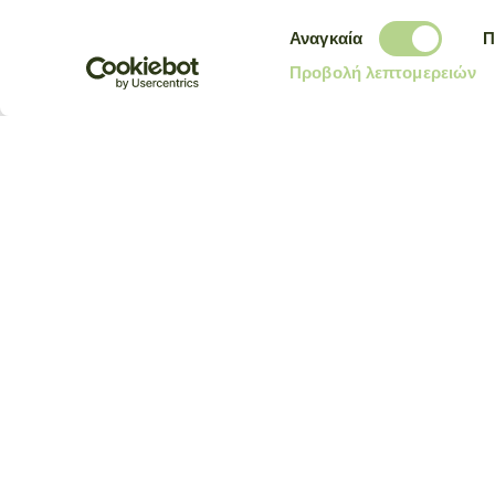
Επιλογή
DELIVERY
Αναγκαία
Π
συγκατάθεσης
Προβολή λεπτομερειών
KEEP IN TOUCH
Receive our newsletter to discover
I agree that longchamp.gr c
and conditions
. longchamp.gr