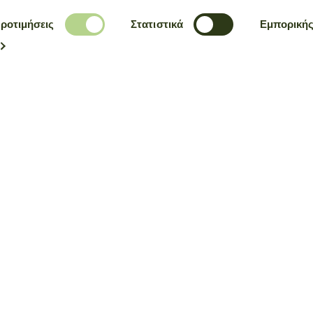
CLICK & COLLECT
SECURE_PAYMENT
ροτιμήσεις
Στατιστικά
Εμπορική
Order with confidence
 our stories, collections and invitations before anyone else.
an use
my personal information
to send material for the company's products and c
 may change, renew or delete part of the terms and conditions.