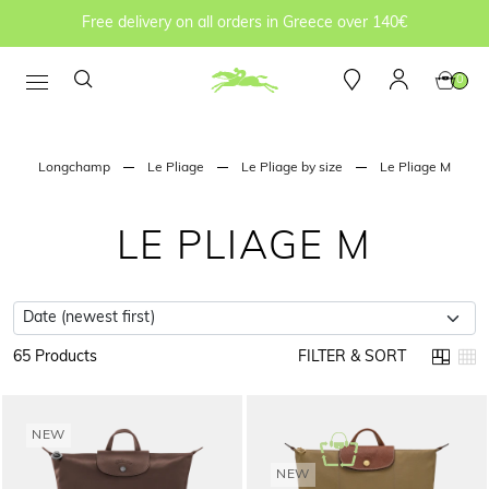
Free delivery on all orders in Greece over 140€
0
Longchamp
Le Pliage
Le Pliage by size
Le Pliage M
LE PLIAGE M
65 Products
FILTER & SORT
NEW
NEW