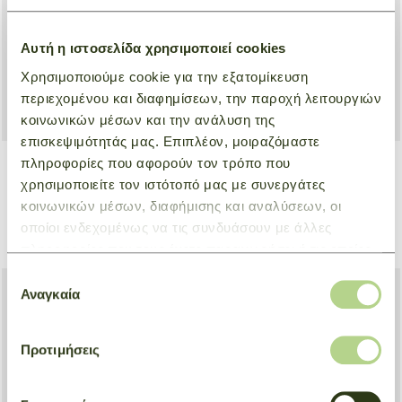
Αυτή η ιστοσελίδα χρησιμοποιεί cookies
Χρησιμοποιούμε cookie για την εξατομίκευση
περιεχομένου και διαφημίσεων, την παροχή λειτουργιών
κοινωνικών μέσων και την ανάλυση της
επισκεψιμότητάς μας. Επιπλέον, μοιραζόμαστε
πληροφορίες που αφορούν τον τρόπο που
+ 7
+ 4
χρησιμοποιείτε τον ιστότοπό μας με συνεργάτες
Handbag M Le Pliage
Tote bag Μ Le Pliage
κοινωνικών μέσων, διαφήμισης και αναλύσεων, οι
Original
Original
Cognac
οποίοι ενδεχομένως να τις συνδυάσουν με άλλες
Green
€ 130,00
€ 104,00
€ 130,00
€ 104,00
πληροφορίες που τους έχετε παραχωρήσει ή τις οποίες
έχουν συλλέξει σε σχέση με την από μέρους σας χρήση
Επιλογή
των υπηρεσιών τους.
Αναγκαία
συγκατάθεσης
Προτιμήσεις