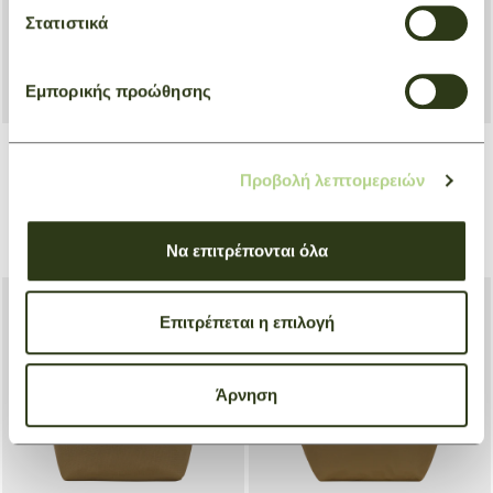
Στατιστικά
Εμπορικής προώθησης
+ 6
+ 6
Προβολή λεπτομερειών
Handbag S Le Pliage
Handbag S Le Pliage
Original
Original
Green
Mocha
Να επιτρέπονται όλα
€ 120,00
€ 120,00
NEW
Επιτρέπεται η επιλογή
NEW
Άρνηση