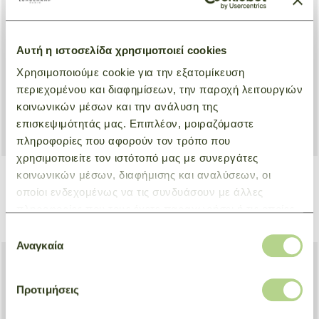
NEW
NEW
Αυτή η ιστοσελίδα χρησιμοποιεί cookies
Χρησιμοποιούμε cookie για την εξατομίκευση
περιεχομένου και διαφημίσεων, την παροχή λειτουργιών
κοινωνικών μέσων και την ανάλυση της
επισκεψιμότητάς μας. Επιπλέον, μοιραζόμαστε
πληροφορίες που αφορούν τον τρόπο που
χρησιμοποιείτε τον ιστότοπό μας με συνεργάτες
κοινωνικών μέσων, διαφήμισης και αναλύσεων, οι
οποίοι ενδεχομένως να τις συνδυάσουν με άλλες
Crossbody bag S Le Smart
Backpack M Le Pliage Xtra
πληροφορίες που τους έχετε παραχωρήσει ή τις οποίες
Natural
Mocha
€ 500,00
€ 570,00
έχουν συλλέξει σε σχέση με την από μέρους σας χρήση
Επιλογή
των υπηρεσιών τους.
Αναγκαία
συγκατάθεσης
Προτιμήσεις
NEW
NEW