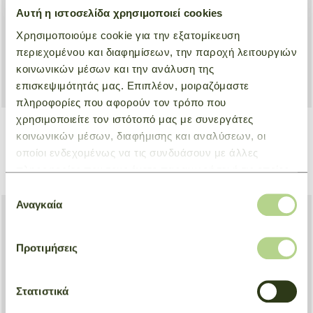
Αυτή η ιστοσελίδα χρησιμοποιεί cookies
Χρησιμοποιούμε cookie για την εξατομίκευση
περιεχομένου και διαφημίσεων, την παροχή λειτουργιών
κοινωνικών μέσων και την ανάλυση της
επισκεψιμότητάς μας. Επιπλέον, μοιραζόμαστε
πληροφορίες που αφορούν τον τρόπο που
χρησιμοποιείτε τον ιστότοπό μας με συνεργάτες
+ 4
+ 2
κοινωνικών μέσων, διαφήμισης και αναλύσεων, οι
Coin Purse Le Pliage Xtra
Compact wallet Le Roseau
οποίοι ενδεχομένως να τις συνδυάσουν με άλλες
Green
Green
πληροφορίες που τους έχετε παραχωρήσει ή τις οποίες
€ 135,00
€ 94,50
€ 260,00
€ 182,00
έχουν συλλέξει σε σχέση με την από μέρους σας χρήση
Επιλογή
των υπηρεσιών τους.
Αναγκαία
συγκατάθεσης
Προτιμήσεις
Στατιστικά