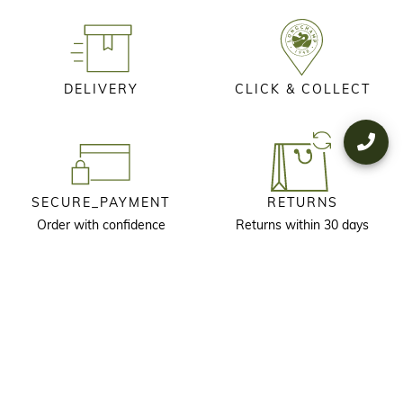
DELIVERY
CLICK & COLLECT
SECURE_PAYMENT
RETURNS
Order with confidence
Returns within 30 days
KEEP IN TOUCH
Receive our newsletter to discover our stories, collections and invitations
before anyone else.