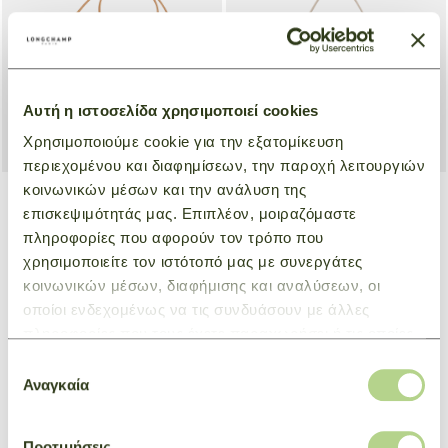
Αυτή η ιστοσελίδα χρησιμοποιεί cookies
Χρησιμοποιούμε cookie για την εξατομίκευση
περιεχομένου και διαφημίσεων, την παροχή λειτουργιών
κοινωνικών μέσων και την ανάλυση της
επισκεψιμότητάς μας. Επιπλέον, μοιραζόμαστε
Phone case Le Roseau
Hobo bag M Le Roseau
πληροφορίες που αφορούν τον τρόπο που
Natural
Beige
χρησιμοποιείτε τον ιστότοπό μας με συνεργάτες
€ 235,00
€ 640,00
κοινωνικών μέσων, διαφήμισης και αναλύσεων, οι
οποίοι ενδεχομένως να τις συνδυάσουν με άλλες
πληροφορίες που τους έχετε παραχωρήσει ή τις οποίες
έχουν συλλέξει σε σχέση με την από μέρους σας χρήση
Επιλογή
των υπηρεσιών τους.
Αναγκαία
συγκατάθεσης
Προτιμήσεις