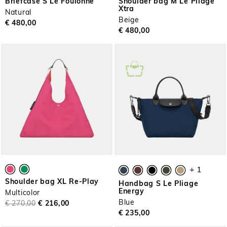
Briefcase S Le Foulonné
Shoulder bag M Le Pliage
Xtra
Natural
Beige
€ 480,00
€ 480,00
+ 1
Shoulder bag XL Re-Play
Handbag S Le Pliage
Energy
Multicolor
Blue
€ 270,00
€ 216,00
€ 235,00