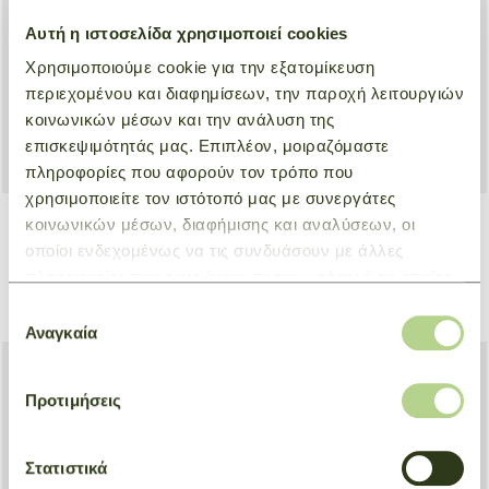
Αυτή η ιστοσελίδα χρησιμοποιεί cookies
Χρησιμοποιούμε cookie για την εξατομίκευση
περιεχομένου και διαφημίσεων, την παροχή λειτουργιών
κοινωνικών μέσων και την ανάλυση της
επισκεψιμότητάς μας. Επιπλέον, μοιραζόμαστε
πληροφορίες που αφορούν τον τρόπο που
χρησιμοποιείτε τον ιστότοπό μας με συνεργάτες
κοινωνικών μέσων, διαφήμισης και αναλύσεων, οι
οποίοι ενδεχομένως να τις συνδυάσουν με άλλες
Crossbody bag M Le Pliage
Shoulder bag M Le Pliage
Energy
Xtra
πληροφορίες που τους έχετε παραχωρήσει ή τις οποίες
Beige
Natural
έχουν συλλέξει σε σχέση με την από μέρους σας χρήση
Επιλογή
€ 300,00
€ 480,00
των υπηρεσιών τους.
Αναγκαία
συγκατάθεσης
Προτιμήσεις
Στατιστικά