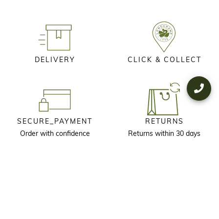
DELIVERY
CLICK & COLLECT
SECURE_PAYMENT
RETURNS
Order with confidence
Returns within 30 days
KEEP IN TOUCH
Receive our newsletter to discover our stories, collections and invitations
before anyone else.