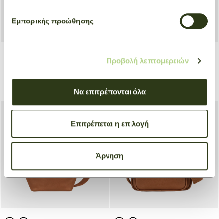
Εμπορικής προώθησης
Προβολή λεπτομερειών
Briefcase S Le Foulonné
Briefcase XS Le Foulonné
Natural
Natural
€ 710,00
€ 610,00
Να επιτρέπονται όλα
Επιτρέπεται η επιλογή
Άρνηση