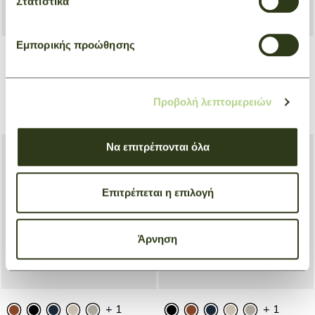
Στατιστικά
Εμπορικής προώθησης
+ 1
+ 1
Travel Bag Expandable Le
Travel Bag Expandable Le
Pliage Original
Pliage Original
Προβολή λεπτομερειών
Beige
Blue
€ 260,00
€ 260,00
Να επιτρέπονται όλα
Επιτρέπεται η επιλογή
Άρνηση
+ 1
+ 1