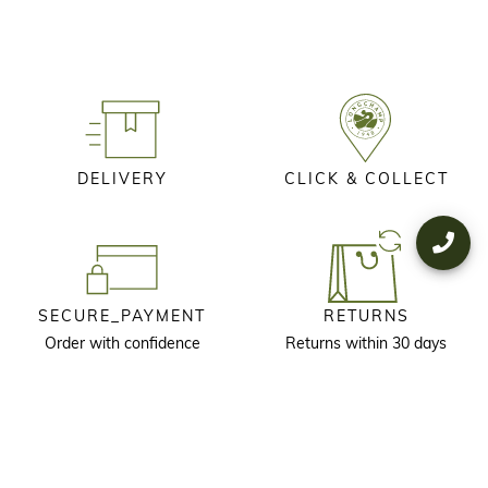
DELIVERY
CLICK & COLLECT
SECURE_PAYMENT
RETURNS
Order with confidence
Returns within 30 days
KEEP IN TOUCH
Receive our newsletter to discover our stories, collections and invitations
before anyone else.