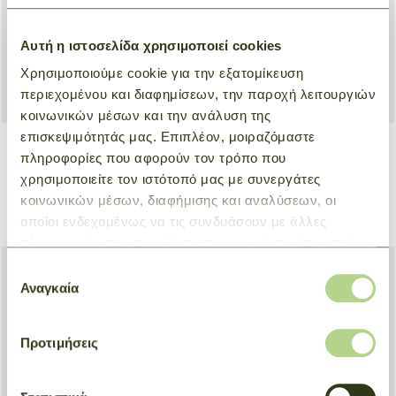
Αυτή η ιστοσελίδα χρησιμοποιεί cookies
Χρησιμοποιούμε cookie για την εξατομίκευση
περιεχομένου και διαφημίσεων, την παροχή λειτουργιών
κοινωνικών μέσων και την ανάλυση της
επισκεψιμότητάς μας. Επιπλέον, μοιραζόμαστε
+ 1
πληροφορίες που αφορούν τον τρόπο που
Travel bag L Le Pliage
Travel Bag Expandable Le
χρησιμοποιείτε τον ιστότοπό μας με συνεργάτες
Energy
Pliage Original
κοινωνικών μέσων, διαφήμισης και αναλύσεων, οι
Black
Grey
οποίοι ενδεχομένως να τις συνδυάσουν με άλλες
€ 300,00
€ 260,00
πληροφορίες που τους έχετε παραχωρήσει ή τις οποίες
έχουν συλλέξει σε σχέση με την από μέρους σας χρήση
Επιλογή
των υπηρεσιών τους.
Αναγκαία
συγκατάθεσης
Προτιμήσεις