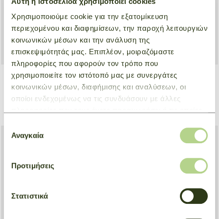
Αυτή η ιστοσελίδα χρησιμοποιεί cookies
Χρησιμοποιούμε cookie για την εξατομίκευση
περιεχομένου και διαφημίσεων, την παροχή λειτουργιών
κοινωνικών μέσων και την ανάλυση της
επισκεψιμότητάς μας. Επιπλέον, μοιραζόμαστε
πληροφορίες που αφορούν τον τρόπο που
χρησιμοποιείτε τον ιστότοπό μας με συνεργάτες
+ 2
κοινωνικών μέσων, διαφήμισης και αναλύσεων, οι
Handbag S Le Pliage One
Pouch XS Le Pliage Xtra
οποίοι ενδεχομένως να τις συνδυάσουν με άλλες
Beige
Grey
πληροφορίες που τους έχετε παραχωρήσει ή τις οποίες
€ 120,00
€ 310,00
έχουν συλλέξει σε σχέση με την από μέρους σας χρήση
Επιλογή
των υπηρεσιών τους.
Αναγκαία
συγκατάθεσης
Προτιμήσεις
Στατιστικά