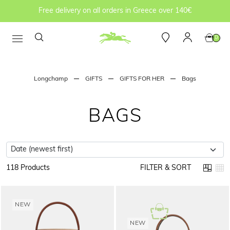
Free delivery on all orders in Greece over 140€
0
Longchamp
GIFTS
GIFTS FOR HER
Bags
BAGS
118 Products
FILTER & SORT
NEW
NEW