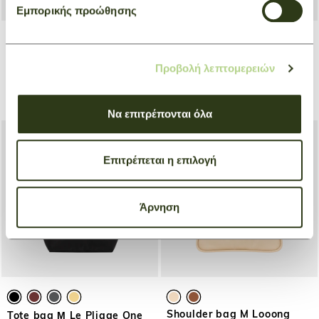
Εμπορικής προώθησης
+ 5
Lantern bag XS Épure
Handbag L Le Pliage
Προβολή λεπτομερειών
Original
Natural
Red
€ 370,00
€ 130,00
Να επιτρέπονται όλα
Επιτρέπεται η επιλογή
Άρνηση
Shoulder bag M Looong
Tote bag Μ Le Pliage One