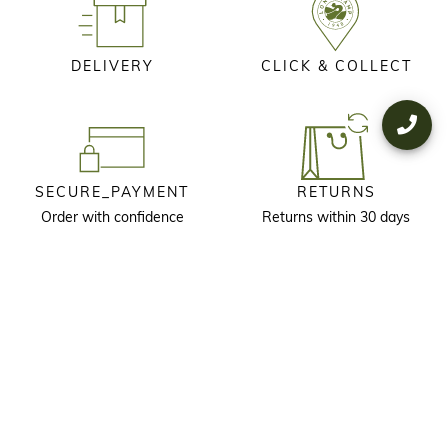
DELIVERY
CLICK & COLLECT
SECURE_PAYMENT
RETURNS
Order with confidence
Returns within 30 days
KEEP IN TOUCH
Receive our newsletter to discover our stories, collections and invitations
before anyone else.
I agree that longchamp.gr can use
my personal information
to send
material for the company's products and consent to the following