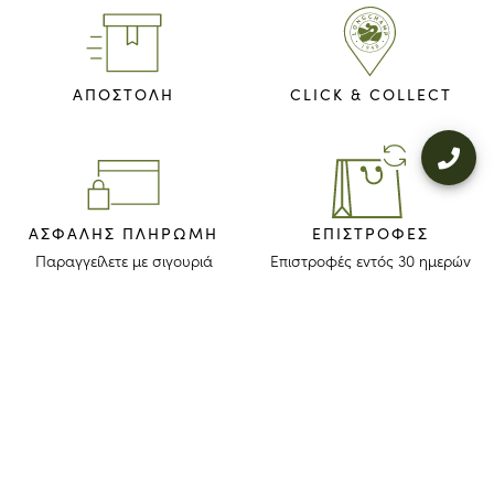
ΑΠΟΣΤΟΛΗ
CLICK & COLLECT
ΑΣΦΑΛΉΣ ΠΛΗΡΩΜΉ
ΕΠΙΣΤΡΟΦΈΣ
Παραγγείλετε με σιγουριά
Επιστροφές εντός 30 ημερών
ΜΕΙΝΕΤΕ ΕΝΗΜΕΡΩΜΕΝΟΙ
Λάβετε το newsletter μας για να ανακαλύψετε τις ιστορίες, τις συλλογές
και τις προσκλήσεις μας πριν από οποιονδήποτε άλλον.