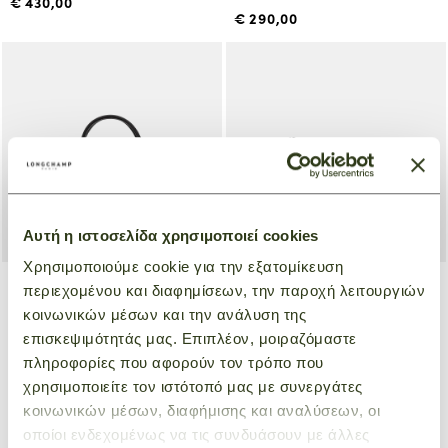
€ 430,00
€ 290,00
Αυτή η ιστοσελίδα χρησιμοποιεί cookies
Χρησιμοποιούμε cookie για την εξατομίκευση
+ 2
περιεχομένου και διαφημίσεων, την παροχή λειτουργιών
κοινωνικών μέσων και την ανάλυση της
Crossbody bag XS Le Pliage
Handbag XS Le Pliage
Energy
επισκεψιμότητάς μας. Επιπλέον, μοιραζόμαστε
Energy
πληροφορίες που αφορούν τον τρόπο που
Ανοιχτό Μπλε
Μόκα
€ 195,00
χρησιμοποιείτε τον ιστότοπό μας με συνεργάτες
€ 215,00
κοινωνικών μέσων, διαφήμισης και αναλύσεων, οι
οποίοι ενδεχομένως να τις συνδυάσουν με άλλες