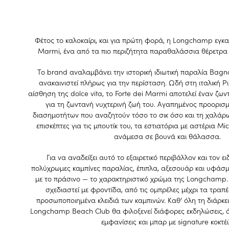
Φέτος το καλοκαίρι, και για πρώτη φορά, η Longchamp εγκαθ
Marmi, ένα από τα πιο περιζήτητα παραθαλάσσια θέρετρα 
Το brand αναλαμβάνει την ιστορική ιδιωτική παραλία Bagno F
ανακαινιστεί πλήρως για την περίσταση. Ωδή στη ιταλική Ρι
αίσθηση της dolce vita, το Forte dei Marmi αποτελεί έναν ζω
για τη ζωντανή νυχτερινή ζωή του. Αγαπημένος προορισμ
διασημοτήτων που αναζητούν τόσο το σικ όσο και τη χαλάρω
επισκέπτες για τις μπουτίκ του, τα εστιατόρια με αστέρια Mic
ανάμεσα σε βουνά και θάλασσα.
Για να αναδείξει αυτό το εξαιρετικό περιβάλλον και τον ε
πολύχρωμες καμπίνες παραλίας, έπιπλα, αξεσουάρ και υφάσμα
με το πράσινο — το χαρακτηριστικό χρώμα της Longchamp. 
σχεδιαστεί με φροντίδα, από τις ομπρέλες μέχρι τα τραπέζ
προσωποποιημένα κλειδιά των καμπινών. Καθ’ όλη τη διάρκει
Longchamp Beach Club θα φιλοξενεί διάφορες εκδηλώσεις, 
εμφανίσεις και μπαρ με signature κοκτέι