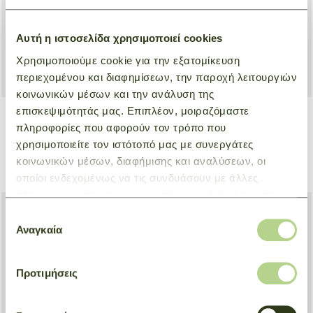
Αυτή η ιστοσελίδα χρησιμοποιεί cookies
Χρησιμοποιούμε cookie για την εξατομίκευση
περιεχομένου και διαφημίσεων, την παροχή λειτουργιών
κοινωνικών μέσων και την ανάλυση της
επισκεψιμότητάς μας. Επιπλέον, μοιραζόμαστε
+ 1
πληροφορίες που αφορούν τον τρόπο που
Shoulder bag M Le Pliage
Backpack M Le Foulonné
χρησιμοποιείτε τον ιστότοπό μας με συνεργάτες
Xtra
Natural
κοινωνικών μέσων, διαφήμισης και αναλύσεων, οι
Grey
€ 500,00
€ 480,00
οποίοι ενδεχομένως να τις συνδυάσουν με άλλες
πληροφορίες που τους έχετε παραχωρήσει ή τις οποίες
έχουν συλλέξει σε σχέση με την από μέρους σας χρήση
Επιλογή
των υπηρεσιών τους.
Αναγκαία
συγκατάθεσης
Προτιμήσεις