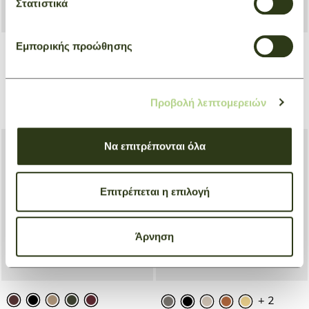
Στατιστικά
Εμπορικής προώθησης
+ 1
+ 5
Backpack M Le Foulonné
Travel Bag XL Le Pliage
Original
Natural
Red
Προβολή λεπτομερειών
€ 500,00
€ 180,00
Να επιτρέπονται όλα
Επιτρέπεται η επιλογή
Άρνηση
+ 2