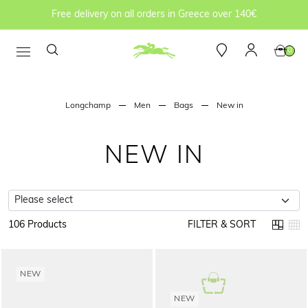
Free delivery on all orders in Greece over 140€
0
Longchamp
Men
Bags
New in
NEW IN
106 Products
FILTER & SORT
NEW
NEW