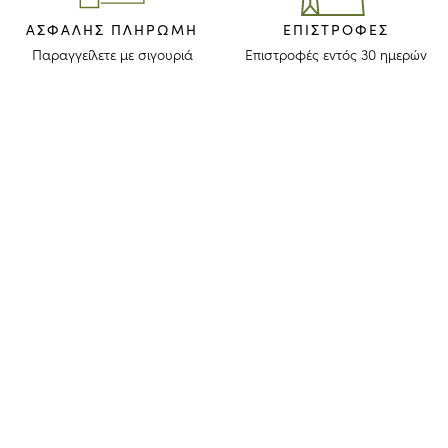
ΑΣΦΑΛΉΣ ΠΛΗΡΩΜΉ
ΕΠΙΣΤΡΟΦΈΣ
Παραγγείλετε με σιγουριά
Επιστροφές εντός 30 ημερών
ΜΕΙΝΕΤΕ ΕΝΗΜΕΡΩΜΕΝΟΙ
Λάβετε το newsletter μας για να ανακαλύψετε τις ιστορίες, τις συλλογές
και τις προσκλήσεις μας πριν από οποιονδήποτε άλλον.
Συμφωνώ ότι το longchamp.gr μπορεί να χρησιμοποιήσει τα
προσωπικά στοιχεία μου
για να στέλνει υλικό για τα προϊόντα της
εταιρίας και συναινώ με τους παρακάτω
όρους και προϋποθέσεις
. Το
longchamp.gr μπορεί να μεταβάλλει, ανανεώσει ή διαγράψει μέρος
των όρων και προϋποθέσεων.