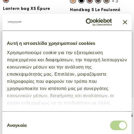
+ 3
Lantern bag XS Épure
Handbag S Le Foulonné
Natural
Natural
€ 370,00
€ 610,00
Αυτή η ιστοσελίδα χρησιμοποιεί cookies
Χρησιμοποιούμε cookie για την εξατομίκευση
περιεχομένου και διαφημίσεων, την παροχή λειτουργιών
κοινωνικών μέσων και την ανάλυση της
επισκεψιμότητάς μας. Επιπλέον, μοιραζόμαστε
πληροφορίες που αφορούν τον τρόπο που
χρησιμοποιείτε τον ιστότοπό μας με συνεργάτες
κοινωνικών μέσων, διαφήμισης και αναλύσεων, οι
οποίοι ενδεχομένως να τις συνδυάσουν με άλλες
+ 3
+ 6
πληροφορίες που τους έχετε παραχωρήσει ή τις οποίες
Handbag S Le Foulonné
Crossbody bag S Le Foulonné
έχουν συλλέξει σε σχέση με την από μέρους σας χρήση
Επιλογή
Natural
Natural
των υπηρεσιών τους.
Αναγκαία
συγκατάθεσης
€ 610,00
€ 570,00