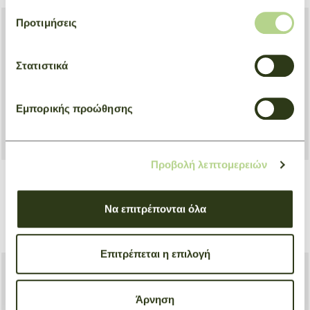
Προτιμήσεις
Στατιστικά
Εμπορικής προώθησης
Προβολή λεπτομερειών
+ 6
Tote bag Μ Le Pliage One
Crossbody bag S Le Foulonné
Να επιτρέπονται όλα
Μαύρο
Natural
€ 130,00
€ 570,00
Επιτρέπεται η επιλογή
Άρνηση