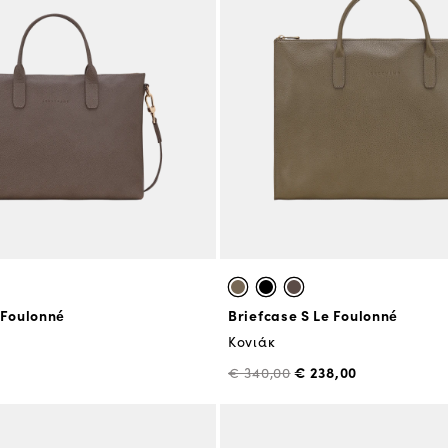
 Foulonné
Briefcase S Le Foulonné
Κονιάκ
€ 238,00
€ 340,00