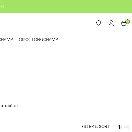
0€
0
CHAMP
ΟΙΚΟΣ LONGCHAMP
οτέ από το
FILTER & SORT