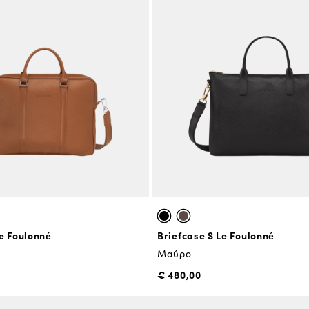
e Foulonné
Briefcase S Le Foulonné
Μαύρο
€ 480,00