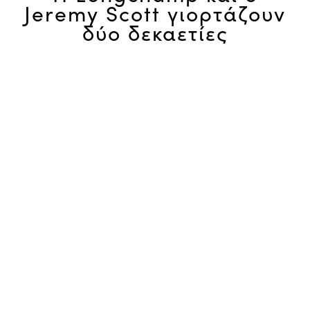
Jeremy Scott γιορτάζουν
δύο δεκαετίες
δημιουργικής φιλίας στη
Νέα Υόρκη
Αντηχώντας το πνεύμα της πρωτοβουλίας της
Comité
Colbert
, η οποία γιορτάζει τη γαλλοαμερικανική φιλία μέσω
της έκθεσης
Hidden Treasures
, η Longchamp συμμετέχει σε
αυτόν τον πολιτιστικό φόρο τιμής και με αυτή την ευκαιρία,
επανενώνεται με τον
Jeremy Scott
για ένα νέο κεφάλαιο της
μακρόχρονης συνεργασίας τους.
Η δημιουργική αυτή σύμπραξη ξεκίνησε το 2006 και άφησε
ανεξίτηλο αποτύπωμα στη Le Pliage. Μέσα από μια σειρά
τολμηρών και παιχνιδιάρικων επανερμηνειών, ο σχεδιαστής
μετέτρεψε την εμβληματική τσάντα του οίκου σε ένα
πραγματικό συλλεκτικό αντικείμενο, εμποτισμένο με στοιχεία
ποπ κουλτούρας, χιούμορ και ταξιδιωτικής διάθεσης. Το 2026,
η Longchamp και ο Jeremy Scott συναντιούνται ξανά,
ανοίγοντας ένα νέο κεφάλαιο σε αυτή τη μοναδική
δημιουργική φιλία.