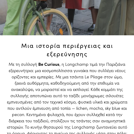
Μια ιστορία περιέργειας και
εξερεύνησης
Με τη συλλογή
Be Curious
, η
Longchamp
τιμά την Παριζιάνα
εξερευνήτρια: μια κοσμοπολίτισσα γυναίκα που συλλέγει νέους
ορίζοντες και εμπειρίες. Με μια τσάντα Le Pliage στον ώμο,
ξεκινά αυθόρμητα, καθοδηγούμενη από την επιθυμία να
ανακαλύψει, να μοιραστεί και να εκπλαγεί. Κάθε κομμάτι της
συλλογής αποτυπώνει αυτό το ταξίδι: μονόχρωμες σιλουέτες
εμπνευσμένες από τον τεχνικό κόσμο, φυσικά υλικά και χρώματα
που αντλούν έμπνευση από τοπία — lichen, mocha, sky blue και
pecan. Κεντημένα φυλαχτά, που έχουν συλλεχθεί κατά την
διάρκεια του ταξιδιού, στολίζουν τις τσάντες σαν αναμνηστικά
ιστοριών. Το κυνήγι θησαυρού της
Longchamp
ζωντανεύει αυτό
το όραμα, φέρνοντας το πνεύμα της συλλογής μέσα στην πόλη: