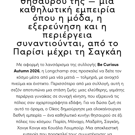
θησαυρού της — μια
καθηλωτική εμπειρία
όπου η μόδα, η
εξερεύνηση και η
περιέργεια
συναντιούνται, από το
Παρίσι μέχρι τη Σαγκάη
Με αφορμή το λανσάρισμα της συλλογής
Be Curious
Autumn 2026
, η
Longchamp
σας προσκαλεί να δείτε τον
κόσμο μέσα από μια νέα ματιά — τολμηρά, με ανοιχτό
πνεύμα και ένστικτο. Περισσότερο από μια συλλογή, αυτή η
σεζόν αποτυπώνει μια στάση ζωής: μιας ελεύθερης, γεμάτης
περιέργια γυναίκας σε συνεχή κίνηση, που εξερευνά τις
πόλεις σαν αχαρτογράφητα εδάφη. Για να δώσει ζωή σε
αυτό το όραμα, ο Οίκος δημιούργησε μια ολοκαίνουργια
διεθνή εμπειρία — ένα καθηλωτικό κυνήγι θησαυρού σε έξι
πόλεις του κόσμου:
Παρίσι
, Μόναχο, Μαδρίτη, Σαγκάη,
Χονγκ Κονγκ και Κουάλα Λουμπούρ. Μια αποκλειστική
εμπειρία που προσκαλεί τους συμμετέχοντες να