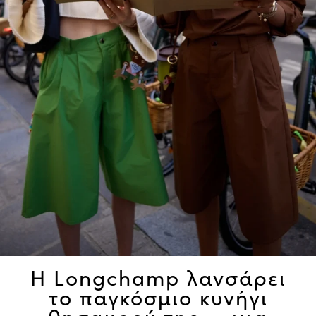
Η Longchamp λανσάρει
το παγκόσμιο κυνήγι