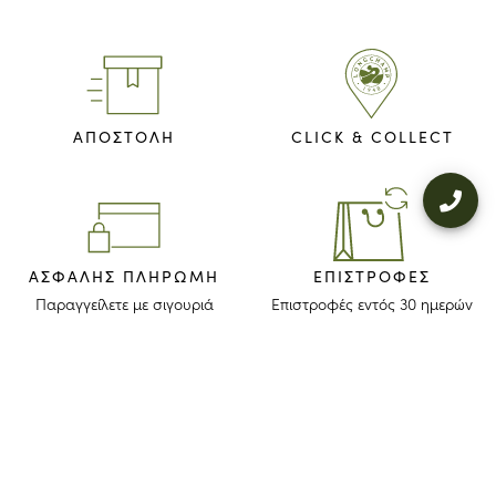
ΑΠΟΣΤΟΛΗ
CLICK & COLLECT
ΑΣΦΑΛΉΣ ΠΛΗΡΩΜΉ
ΕΠΙΣΤΡΟΦΈΣ
Παραγγείλετε με σιγουριά
Επιστροφές εντός 30 ημερών
ΜΕΙΝΕΤΕ ΕΝΗΜΕΡΩΜΕΝΟΙ
Λάβετε το newsletter μας για να ανακαλύψετε τις ιστορίες, τις συλλογές
και τις προσκλήσεις μας πριν από οποιονδήποτε άλλον.