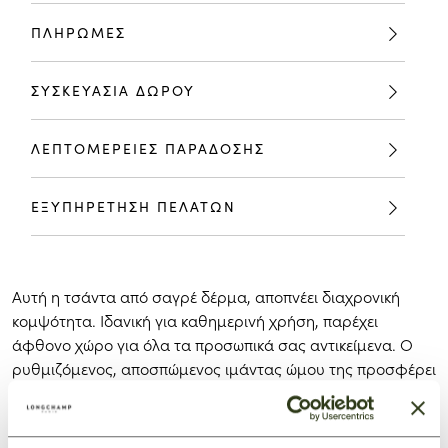
ΠΛΗΡΩΜΕΣ
ΣΥΣΚΕΥΑΣΙΑ ΔΩΡΟΥ
ΛΕΠΤΟΜΕΡΕΙΕΣ ΠΑΡΑΔΟΣΗΣ
ΕΞΥΠΗΡΕΤΗΣΗ ΠΕΛΑΤΩΝ
Αυτή η τσάντα από σαγρέ δέρμα, αποπνέει διαχρονική
κομψότητα. Ιδανική για καθημερινή χρήση, παρέχει
άφθονο χώρο για όλα τα προσωπικά σας αντικείμενα. Ο
ρυθμιζόμενος, αποσπώμενος ιμάντας ώμου της προσφέρει
ευελιξία για να φορεθεί χιαστί, στον ώμο ή στο χέρι. Σαν
ένα αστραφτερό πετράδι, το κούμπωμα Bamboo
προσθέτει μια αστραφτερή, θηλυκή πινελιά. Οι καθαρές