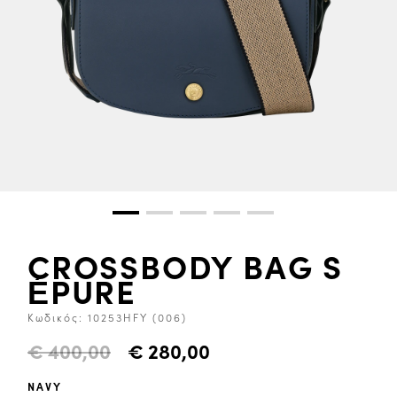
CROSSBODY BAG S
ÉPURE
Κωδικός:
10253HFY (006)
€ 400,00
€ 280,00
NAVY