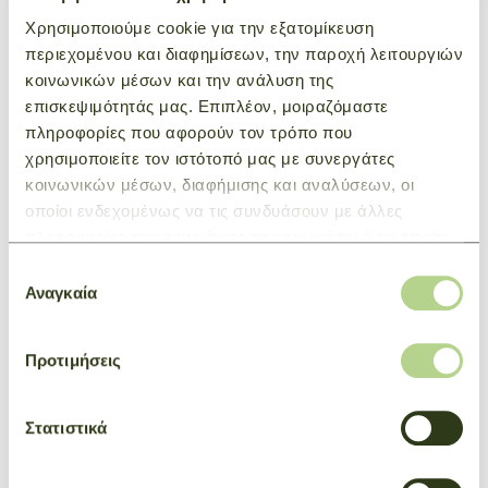
Το ÉPURE προσεγγίζει την καθημερινή ζωή με αισιοδοξία
Χρησιμοποιούμε cookie για την εξατομίκευση
και κομψότητα. Διαθέτοντας δομημένες γραφικές
περιεχομένου και διαφημίσεων, την παροχή λειτουργιών
γραμμές, τα μοντέλα αυτά έχουν γίνει αληθινά είδωλα της
κοινωνικών μέσων και την ανάλυση της
μόδας που προσαρμόζονται άψογα στις ανάγκες και τις
επισκεψιμότητάς μας. Επιπλέον, μοιραζόμαστε
επιθυμίες σας.
πληροφορίες που αφορούν τον τρόπο που
χρησιμοποιείτε τον ιστότοπό μας με συνεργάτες
κοινωνικών μέσων, διαφήμισης και αναλύσεων, οι
ΜΠΟΡΕΙ ΕΠΙΣΗΣ ΝΑ ΣΑΣ
οποίοι ενδεχομένως να τις συνδυάσουν με άλλες
πληροφορίες που τους έχετε παραχωρήσει ή τις οποίες
ΕΝΔΙΑΦΕΡΕΙ
έχουν συλλέξει σε σχέση με την από μέρους σας χρήση
Επιλογή
των υπηρεσιών τους.
Αναγκαία
συγκατάθεσης
Προτιμήσεις
Στατιστικά