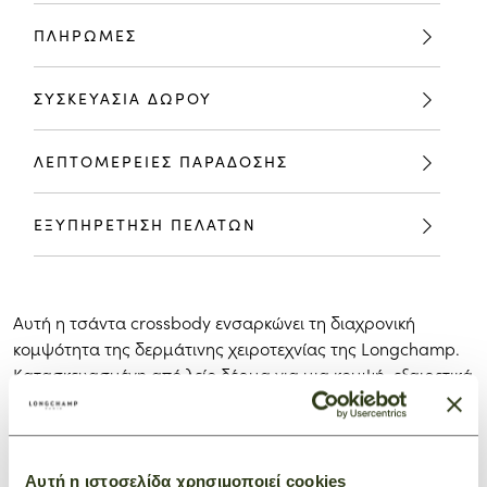
ΠΛΗΡΩΜΕΣ
ΣΥΣΚΕΥΑΣΙΑ ΔΩΡΟΥ
ΛΕΠΤΟΜΕΡΕΙΕΣ ΠΑΡΑΔΟΣΗΣ
ΕΞΥΠΗΡΕΤΗΣΗ ΠΕΛΑΤΩΝ
Αυτή η τσάντα crossbody ενσαρκώνει τη διαχρονική
κομψότητα της δερμάτινης χειροτεχνίας της Longchamp.
Κατασκευασμένη από λείο δέρμα για μια κομψή, εξαιρετικά
μινιμαλιστική εμφάνιση, διαθέτει κλείσιμο με καπάκι που
κοσμείται με το εικονικό κουμπί της Longchamp. Ο φαρδύς
ιμάντας, τονισμένος με δερμάτινα ένθετα, εισάγει μια
πινελιά sport-chic στο σχέδιο.
Αυτή η ιστοσελίδα χρησιμοποιεί cookies