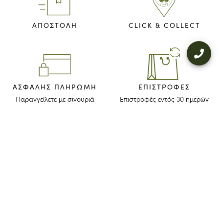
ΑΠΟΣΤΟΛΗ
CLICK & COLLECT
ΑΣΦΑΛΉΣ ΠΛΗΡΩΜΉ
ΕΠΙΣΤΡΟΦΈΣ
Παραγγείλετε με σιγουριά
Επιστροφές εντός 30 ημερών
ΜΕΙΝΕΤΕ ΕΝΗΜΕΡΩΜΕΝΟΙ
Λάβετε το newsletter μας για να ανακαλύψετε τις ιστορίες, τις συλλογές
και τις προσκλήσεις μας πριν από οποιονδήποτε άλλον.
Συμφωνώ ότι το longchamp.gr μπορεί να χρησιμοποιήσει τα
προσωπικά στοιχεία μου
για να στέλνει υλικό για τα προϊόντα της