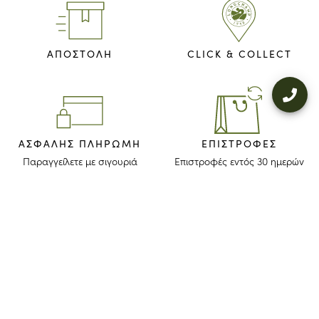
ΑΠΟΣΤΟΛΗ
CLICK & COLLECT
ΑΣΦΑΛΉΣ ΠΛΗΡΩΜΉ
ΕΠΙΣΤΡΟΦΈΣ
Παραγγείλετε με σιγουριά
Επιστροφές εντός 30 ημερών
ΜΕΙΝΕΤΕ ΕΝΗΜΕΡΩΜΕΝΟΙ
Λάβετε το newsletter μας για να ανακαλύψετε τις ιστορίες, τις συλλογές
και τις προσκλήσεις μας πριν από οποιονδήποτε άλλον.
Συμφωνώ ότι το longchamp.gr μπορεί να χρησιμοποιήσει τα