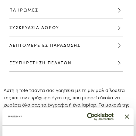
ΠΛΗΡΩΜΕΣ
ΣΥΣΚΕΥΑΣΙΑ ΔΩΡΟΥ
ΛΕΠΤΟΜΕΡΕΙΕΣ ΠΑΡΑΔΟΣΗΣ
ΕΞΥΠΗΡΕΤΗΣΗ ΠΕΛΑΤΩΝ
Αυτή
η
tote
τσάντα
σας
γοητεύει
με
τη
μίνιμαλ
σιλουέτα
της
και
τον
ευρύχωρο
όγκο
της,
που
μπορεί
εύκολα
να
χωρέσει
όλα
σας
τα
έγγραφα
ή
ένα
laptop.
Τα
μακριά
της
χερούλια
σας
επιτρέπουν
να
τη
φοράτε
άνετα
στον
ώμο,
ενώ
το
φερμουάρ
εξασφαλίζει
την
ασφάλεια
όλων
των
αντικειμένων
σας.
Μπορεί
ακόμη
και
να
διπλωθεί
στο
μέγεθος
ενός
βιβλίου
τσέπης.