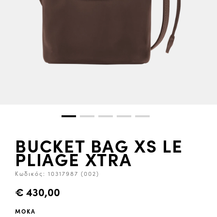
BUCKET BAG XS LE
PLIAGE XTRA
Κωδικός:
10317987 (002)
€ 430,00
ΜΌΚΑ