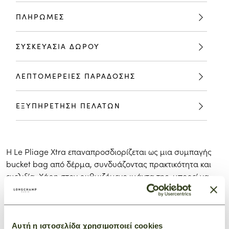
ΠΛΗΡΩΜΕΣ
ΣΥΣΚΕΥΑΣΙΑ ΔΩΡΟΥ
ΛΕΠΤΟΜΕΡΕΙΕΣ ΠΑΡΑΔΟΣΗΣ
ΕΞΥΠΗΡΕΤΗΣΗ ΠΕΛΑΤΩΝ
Η Le Pliage Xtra επαναπροσδιορίζεται ως μια συμπαγής
bucket bag από δέρμα, συνδυάζοντας πρακτικότητα και
ευελιξία. Χάρη στον ρυθμιζόμενο ιμάντα της, μπορεί να
φορεθεί χιαστί ή πάνω από τον ώμο. Διαθέτει επίσης μια
μπροστινή τσέπη, ιδανική για να βάζετε μέσα κάρτες ή
άλλα αξεσουάρ. Το κλείσιμο με κορδόνι εξασφαλίζει τη
βέλτιστη ασφάλεια.
Αυτή η ιστοσελίδα χρησιμοποιεί cookies