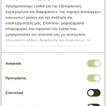
Μέσα από την αυτοσχέδια κομψότητα, η Le PLIAGE XTRA
Χρησιμοποιούμε cookie για την εξατομίκευση
είναι ευέλικτη, διασκεδαστική και βρίσκει φυσικά τη θέση
περιεχομένου και διαφημίσεων, την παροχή λειτουργιών
της στην γκαρνταρόμπα σας. Η διακριτική μοντέρνα
κοινωνικών μέσων και την ανάλυση της
γραμμή της φέρνει δυναμισμό και ανακούφιση στην
επισκεψιμότητάς μας. Επιπλέον, μοιραζόμαστε
καθημερινή ζωή στην πόλη.
πληροφορίες που αφορούν τον τρόπο που
χρησιμοποιείτε τον ιστότοπό μας με συνεργάτες
κοινωνικών μέσων, διαφήμισης και αναλύσεων, οι
ΜΠΟΡΕΙ ΕΠΙΣΗΣ ΝΑ ΣΑΣ
οποίοι ενδεχομένως να τις συνδυάσουν με άλλες
πληροφορίες που τους έχετε παραχωρήσει ή τις οποίες
ΕΝΔΙΑΦΕΡΕΙ
έχουν συλλέξει σε σχέση με την από μέρους σας χρήση
Επιλογή
των υπηρεσιών τους.
Αναγκαία
συγκατάθεσης
NEW
Προτιμήσεις
Στατιστικά