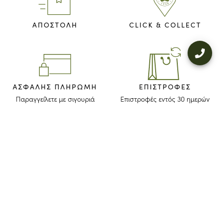
ΑΠΟΣΤΟΛΗ
CLICK & COLLECT
ΑΣΦΑΛΉΣ ΠΛΗΡΩΜΉ
ΕΠΙΣΤΡΟΦΈΣ
Παραγγείλετε με σιγουριά
Επιστροφές εντός 30 ημερών
ΜΕΙΝΕΤΕ ΕΝΗΜΕΡΩΜΕΝΟΙ
Λάβετε το newsletter μας για να ανακαλύψετε τις ιστορίες, τις συλλογές
και τις προσκλήσεις μας πριν από οποιονδήποτε άλλον.
Συμφωνώ ότι το longchamp.gr μπορεί να χρησιμοποιήσει τα
προσωπικά στοιχεία μου
για να στέλνει υλικό για τα προϊόντα της