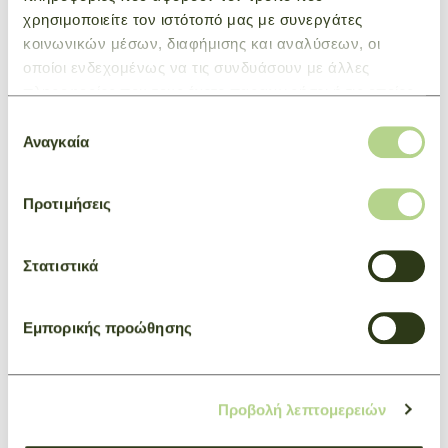
χρησιμοποιείτε τον ιστότοπό μας με συνεργάτες
κοινωνικών μέσων, διαφήμισης και αναλύσεων, οι
οποίοι ενδεχομένως να τις συνδυάσουν με άλλες
πληροφορίες που τους έχετε παραχωρήσει ή τις οποίες
έχουν συλλέξει σε σχέση με την από μέρους σας χρήση
Επιλογή
των υπηρεσιών τους.
Αναγκαία
συγκατάθεσης
Προτιμήσεις
Στατιστικά
Εμπορικής προώθησης
Προβολή λεπτομερειών