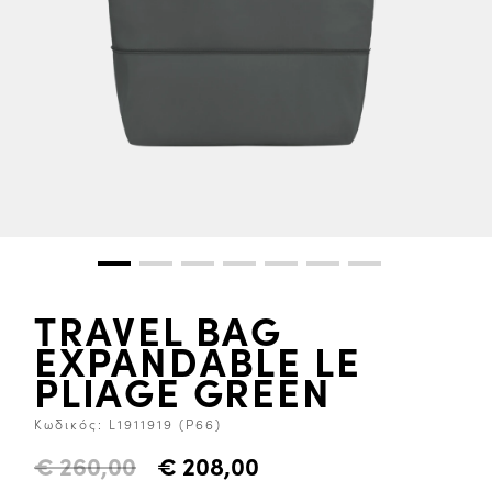
TRAVEL BAG
EXPANDABLE LE
PLIAGE GREEN
Κωδικός:
L1911919 (P66)
€ 260,00
€ 208,00