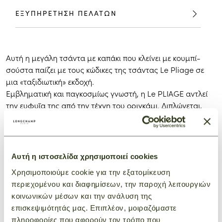
ΕΞΥΠΗΡΕΤΗΣΗ ΠΕΛΑΤΩΝ
Αυτή η μεγάλη τσάντα με καπάκι που κλείνει με κουμπί-
σούστα παίζει με τους κώδικες της τσάντας Le Pliage σε
μια «ταξιδιωτική» εκδοχή.
Εμβληματική και παγκοσμίως γνωστή, η Le PLIAGE αντλεί
την ευφυΐα της από την τέχνη του οριγκάμι. Διπλώνεται,
είναι εύχρηστη και ελαφριά, και η ευρηματικότητά της
γοητεύει όλες τις γενιές. Το καπάκι και τα χερούλια από
ρωσικό δέρμα, τα «αυτιά» και το κούμπωμά της την κάνουν
αναγνωρίσιμη με την πρώτη ματιά.
Αυτή η ιστοσελίδα χρησιμοποιεί cookies
Χρησιμοποιούμε cookie για την εξατομίκευση
περιεχομένου και διαφημίσεων, την παροχή λειτουργιών
ΜΠΟΡΕΙ ΕΠΙΣΗΣ ΝΑ ΣΑΣ
κοινωνικών μέσων και την ανάλυση της
ΕΝΔΙΑΦΕΡΕΙ
επισκεψιμότητάς μας. Επιπλέον, μοιραζόμαστε
πληροφορίες που αφορούν τον τρόπο που