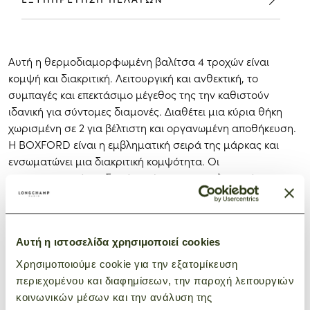
Αυτή η θερμοδιαμορφωμένη βαλίτσα 4 τροχών είναι
κομψή και διακριτική. Λειτουργική και ανθεκτική, το
συμπαγές και επεκτάσιμο μέγεθος της την καθιστούν
ιδανική για σύντομες διαμονές. Διαθέτει μια κύρια θήκη
χωρισμένη σε 2 για βέλτιστη και οργανωμένη αποθήκευση.
Η BOXFORD είναι η εμβληματική σειρά της μάρκας και
ενσωματώνει μια διακριτική κομψότητα. Οι
χαρακτηριστικές ανδρικές τσάντες, επαγγελματικές
τσάντες και αποσκευές φέρουν ένα ορθογώνιο λογότυπο
Longchamp ανάγλυφο στο δέρμα και αντίθετες ραφές για
εκλεπτυσμένη εμφάνιση. Ο δίχρωμος καμβάς είναι
διακοσμημένος με ρωσική δερμάτινη επένδυση για πλούσιο
Αυτή η ιστοσελίδα χρησιμοποιεί cookies
τρισδιάστατο αποτέλεσμα.
Χρησιμοποιούμε cookie για την εξατομίκευση
περιεχομένου και διαφημίσεων, την παροχή λειτουργιών
κοινωνικών μέσων και την ανάλυση της