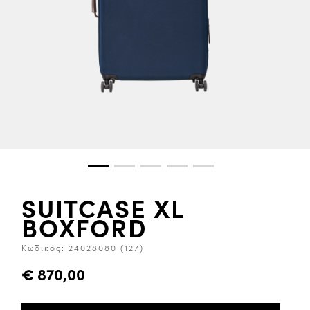
SUITCASE XL
BOXFORD
Κωδικός:
24028080 (127)
€ 870,00