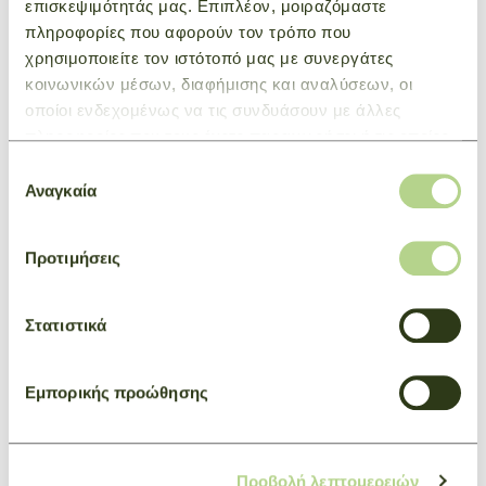
ΜΠΟΡΕΙ ΕΠΙΣΗΣ ΝΑ ΣΑΣ
επισκεψιμότητάς μας. Επιπλέον, μοιραζόμαστε
πληροφορίες που αφορούν τον τρόπο που
ΕΝΔΙΑΦΕΡΕΙ
χρησιμοποιείτε τον ιστότοπό μας με συνεργάτες
κοινωνικών μέσων, διαφήμισης και αναλύσεων, οι
οποίοι ενδεχομένως να τις συνδυάσουν με άλλες
πληροφορίες που τους έχετε παραχωρήσει ή τις οποίες
έχουν συλλέξει σε σχέση με την από μέρους σας χρήση
Επιλογή
των υπηρεσιών τους.
Αναγκαία
συγκατάθεσης
Προτιμήσεις
Στατιστικά
Εμπορικής προώθησης
Προβολή λεπτομερειών