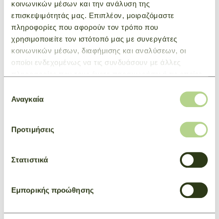
κοινωνικών μέσων και την ανάλυση της
επισκεψιμότητάς μας. Επιπλέον, μοιραζόμαστε
ΜΠΟΡΕΙ ΕΠΙΣΗΣ ΝΑ ΣΑΣ
πληροφορίες που αφορούν τον τρόπο που
χρησιμοποιείτε τον ιστότοπό μας με συνεργάτες
ΕΝΔΙΑΦΕΡΕΙ
κοινωνικών μέσων, διαφήμισης και αναλύσεων, οι
οποίοι ενδεχομένως να τις συνδυάσουν με άλλες
πληροφορίες που τους έχετε παραχωρήσει ή τις οποίες
έχουν συλλέξει σε σχέση με την από μέρους σας χρήση
Επιλογή
των υπηρεσιών τους.
Αναγκαία
συγκατάθεσης
Προτιμήσεις
Στατιστικά
Εμπορικής προώθησης