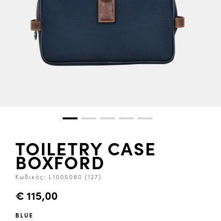
TOILETRY CASE
BOXFORD
Κωδικός:
L1005080 (127)
€ 115,00
BLUE