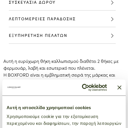
ΣΥΣΚΕΥΑΣΙΑ ΔΩΡΟΥ
ΛΕΠΤΟΜΕΡΕΙΕΣ ΠΑΡΑΔΟΣΗΣ
ΕΞΥΠΗΡΕΤΗΣΗ ΠΕΛΑΤΩΝ
Αυτή η ευρύχωρη θήκη καλλωπισμού διαθέτει 2 θήκες με
φερμουάρ, λαβή και εσωτερικό που πλένεται.
Η BOXFORD είναι η εμβληματική σειρά της μάρκας και
ενσωματώνει μια διακριτική κομψότητα. Οι νηφάλιες και
χαρακτηριστικές ανδρικές τσάντες, επαγγελματικές
τσάντες και αποσκευές φέρουν ένα ορθογώνιο λογότυπο
Longchamp ανάγλυφο στο δέρμα και αντίθετες ραφές για
Αυτή η ιστοσελίδα χρησιμοποιεί cookies
εκλεπτυσμένη εμφάνιση. Ο δίχρωμος καμβάς είναι
διακοσμημένος με ρωσική δερμάτινη επένδυση για πλούσιο
Χρησιμοποιούμε cookie για την εξατομίκευση
τρισδιάστατο αποτέλεσμα.
περιεχομένου και διαφημίσεων, την παροχή λειτουργιών