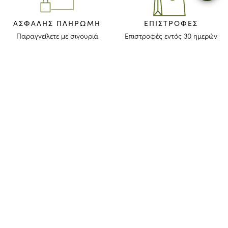
ΑΣΦΑΛΉΣ ΠΛΗΡΩΜΉ
ΕΠΙΣΤΡΟΦΈΣ
Παραγγείλετε με σιγουριά
Επιστροφές εντός 30 ημερών
ΜΕΙΝΕΤΕ ΕΝΗΜΕΡΩΜΕΝΟΙ
Λάβετε το newsletter μας για να ανακαλύψετε τις ιστορίες, τις συλλογές
και τις προσκλήσεις μας πριν από οποιονδήποτε άλλον.
Συμφωνώ ότι το longchamp.gr μπορεί να χρησιμοποιήσει τα
προσωπικά στοιχεία μου
για να στέλνει υλικό για τα προϊόντα της
εταιρίας και συναινώ με τους παρακάτω
όρους και προϋποθέσεις
. Το
longchamp.gr μπορεί να μεταβάλλει, ανανεώσει ή διαγράψει μέρος
των όρων και προϋποθέσεων.