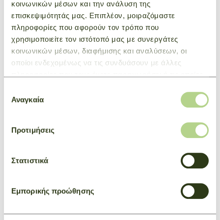
κοινωνικών μέσων και την ανάλυση της
επισκεψιμότητάς μας. Επιπλέον, μοιραζόμαστε
ΜΠΟΡΕΙ ΕΠΙΣΗΣ ΝΑ ΣΑΣ
πληροφορίες που αφορούν τον τρόπο που
χρησιμοποιείτε τον ιστότοπό μας με συνεργάτες
ΕΝΔΙΑΦΕΡΕΙ
κοινωνικών μέσων, διαφήμισης και αναλύσεων, οι
οποίοι ενδεχομένως να τις συνδυάσουν με άλλες
πληροφορίες που τους έχετε παραχωρήσει ή τις οποίες
έχουν συλλέξει σε σχέση με την από μέρους σας χρήση
Επιλογή
των υπηρεσιών τους.
Αναγκαία
συγκατάθεσης
Προτιμήσεις
Στατιστικά
Εμπορικής προώθησης