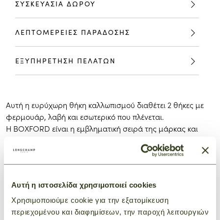
ΣΥΣΚΕΥΑΣΙΑ ΔΩΡΟΥ
ΛΕΠΤΟΜΕΡΕΙΕΣ ΠΑΡΑΔΟΣΗΣ
ΕΞΥΠΗΡΕΤΗΣΗ ΠΕΛΑΤΩΝ
Αυτή η ευρύχωρη θήκη καλλωπισμού διαθέτει 2 θήκες με
φερμουάρ, λαβή και εσωτερικό που πλένεται.
Η BOXFORD είναι η εμβληματική σειρά της μάρκας και
ενσωματώνει μια διακριτική κομψότητα. Οι νηφάλιες και
χαρακτηριστικές ανδρικές τσάντες, επαγγελματικές
τσάντες και αποσκευές φέρουν ένα ορθογώνιο λογότυπο
Longchamp ανάγλυφο στο δέρμα και αντίθετες ραφές για
Αυτή η ιστοσελίδα χρησιμοποιεί cookies
εκλεπτυσμένη εμφάνιση. Ο δίχρωμος καμβάς είναι
διακοσμημένος με ρωσική δερμάτινη επένδυση για πλούσιο
Χρησιμοποιούμε cookie για την εξατομίκευση
τρισδιάστατο αποτέλεσμα.
περιεχομένου και διαφημίσεων, την παροχή λειτουργιών