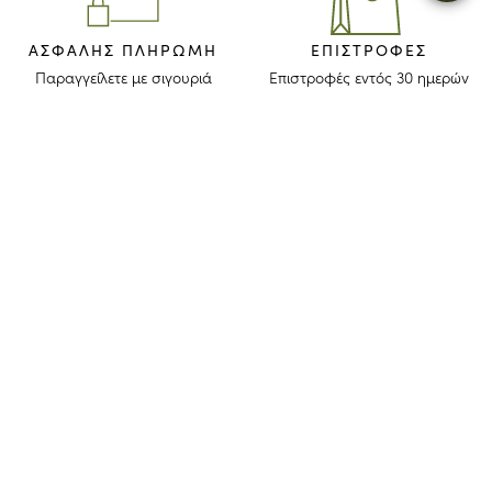
ΑΣΦΑΛΉΣ ΠΛΗΡΩΜΉ
ΕΠΙΣΤΡΟΦΈΣ
Παραγγείλετε με σιγουριά
Επιστροφές εντός 30 ημερών
ΜΕΙΝΕΤΕ ΕΝΗΜΕΡΩΜΕΝΟΙ
Λάβετε το newsletter μας για να ανακαλύψετε τις ιστορίες, τις συλλογές
και τις προσκλήσεις μας πριν από οποιονδήποτε άλλον.
Συμφωνώ ότι το longchamp.gr μπορεί να χρησιμοποιήσει τα
προσωπικά στοιχεία μου
για να στέλνει υλικό για τα προϊόντα της
εταιρίας και συναινώ με τους παρακάτω
όρους και προϋποθέσεις
. Το
longchamp.gr μπορεί να μεταβάλλει, ανανεώσει ή διαγράψει μέρος
των όρων και προϋποθέσεων.