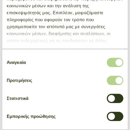
θηλυκότητα.
κοινωνικών μέσων και την ανάλυση της
επισκεψιμότητάς μας. Επιπλέον, μοιραζόμαστε
πληροφορίες που αφορούν τον τρόπο που
ΜΠΟΡΕΙ ΕΠΙΣΗΣ ΝΑ ΣΑΣ
χρησιμοποιείτε τον ιστότοπό μας με συνεργάτες
ΕΝΔΙΑΦΕΡΕΙ
κοινωνικών μέσων, διαφήμισης και αναλύσεων, οι
οποίοι ενδεχομένως να τις συνδυάσουν με άλλες
πληροφορίες που τους έχετε παραχωρήσει ή τις οποίες
έχουν συλλέξει σε σχέση με την από μέρους σας χρήση
Επιλογή
των υπηρεσιών τους.
Αναγκαία
συγκατάθεσης
Προτιμήσεις
Στατιστικά
Εμπορικής προώθησης