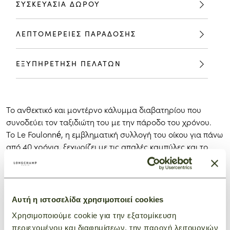
ΣΥΣΚΕΥΑΣΙΑ ΔΩΡΟΥ
ΛΕΠΤΟΜΕΡΕΙΕΣ ΠΑΡΑΔΟΣΗΣ
ΕΞΥΠΗΡΕΤΗΣΗ ΠΕΛΑΤΩΝ
Το ανθεκτικό και μοντέρνο κάλυμμα διαβατηρίου που
συνοδεύει τον ταξιδιώτη του με την πάροδο του χρόνου.
Το Le Foulonné, η εμβληματική συλλογή του οίκου για πάνω
από 40 χρόνια, ξεχωρίζει με τις απαλές καμπύλες και το
στρογγυλεμένο, εύπλαστο σχήμα του. Προσφέρεται σε μια
ποικιλία ουδέτερων, διαχρονικών αποχρώσεων, αυτή η θήκη
διατηρεί το χαρακτηριστικό της κόκκο, αντανακλώντας ένα
εκλεπτυσμένο, κλασικό στυλ που έχει αντέξει με χάρη στη
Αυτή η ιστοσελίδα χρησιμοποιεί cookies
δοκιμασία του χρόνου. Διαθέσιμη σε διάφορες μορφές, η
Χρησιμοποιούμε cookie για την εξατομίκευση
συλλογή αποπνέει κομψότητα, απαλότητα και φυσική
περιεχομένου και διαφημίσεων, την παροχή λειτουργιών