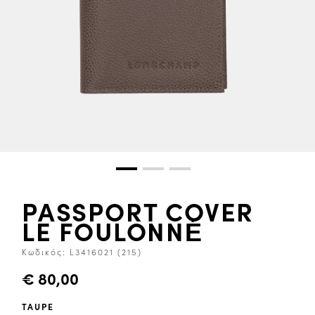
PASSPORT COVER
LE FOULONNÉ
Κωδικός:
L3416021 (215)
€ 80,00
TAUPE