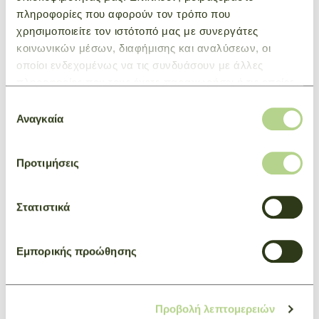
ΕΝΔΙΑΦΕΡΕΙ
πληροφορίες που αφορούν τον τρόπο που
χρησιμοποιείτε τον ιστότοπό μας με συνεργάτες
κοινωνικών μέσων, διαφήμισης και αναλύσεων, οι
οποίοι ενδεχομένως να τις συνδυάσουν με άλλες
πληροφορίες που τους έχετε παραχωρήσει ή τις οποίες
έχουν συλλέξει σε σχέση με την από μέρους σας χρήση
Επιλογή
των υπηρεσιών τους.
Αναγκαία
συγκατάθεσης
Προτιμήσεις
Στατιστικά
Εμπορικής προώθησης
Προβολή λεπτομερειών