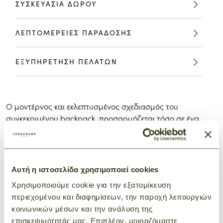
ΣΥΣΚΕΥΑΣΙΑ ΔΩΡΟΥ
ΛΕΠΤΟΜΕΡΕΙΕΣ ΠΑΡΑΔΟΣΗΣ
ΕΞΥΠΗΡΕΤΗΣΗ ΠΕΛΑΤΩΝ
Ο μοντέρνος και εκλεπτυσμένος σχεδιασμός του
συγκεκριμένου backpack, προσαρμόζεται τόσο σε ένα
casual chic όσο και σε ένα σπορ στυλ.
Πιστή στη φιλοσοφία του PLIAGE, η σειρά
επαναπροσδιορίζεται συνεχώς μέσα από τις συλλογές και
τις εποχές, αγκαλιάζοντας τη ζωή με έναν δημιουργικό και
Αυτή η ιστοσελίδα χρησιμοποιεί cookies
ταυτόχρονα δυναμικό τρόπο.
Χρησιμοποιούμε cookie για την εξατομίκευση
περιεχομένου και διαφημίσεων, την παροχή λειτουργιών
κοινωνικών μέσων και την ανάλυση της
ΜΠΟΡΕΙ ΕΠΙΣΗΣ ΝΑ ΣΑΣ
επισκεψιμότητάς μας. Επιπλέον, μοιραζόμαστε