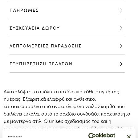
ΠΛΗΡΩΜΕΣ
ΣΥΣΚΕΥΑΣΙΑ ΔΩΡΟΥ
ΛΕΠΤΟΜΕΡΕΙΕΣ ΠΑΡΑΔΟΣΗΣ
ΕΞΥΠΗΡΕΤΗΣΗ ΠΕΛΑΤΩΝ
Ανακαλύψτε
το
απόλυτο
σακίδιο
για
κάθε
στιγμή
της
ημέρας!
Εξαιρετικά
ελαφρύ
και
ανθεκτικό,
κατασκευασμένο
από
ανακυκλωμένο
νάιλον
καμβά
που
διπλώνει
εύκολα,
αυτό
το
σακίδιο
συνδυάζει
πρακτικότητα
με
μοντέρνο
στιλ.
Ο
unisex
σχεδιασμός
του
και
η
ευρύχωρη
εσωτερική
του
χωρητικότητα (
ιδανική
για
λάπτοπ
έως
14
ιντσών)
το
καθιστούν
ιδανικό
για κάθε περίσταση
.
Οι