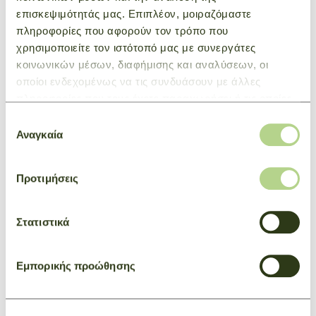
επισκεψιμότητάς μας. Επιπλέον, μοιραζόμαστε
ΜΠΟΡΕΙ ΕΠΙΣΗΣ ΝΑ ΣΑΣ
πληροφορίες που αφορούν τον τρόπο που
ΕΝΔΙΑΦΕΡΕΙ
χρησιμοποιείτε τον ιστότοπό μας με συνεργάτες
κοινωνικών μέσων, διαφήμισης και αναλύσεων, οι
οποίοι ενδεχομένως να τις συνδυάσουν με άλλες
πληροφορίες που τους έχετε παραχωρήσει ή τις οποίες
έχουν συλλέξει σε σχέση με την από μέρους σας χρήση
Επιλογή
των υπηρεσιών τους.
Αναγκαία
συγκατάθεσης
Προτιμήσεις
Στατιστικά
Εμπορικής προώθησης