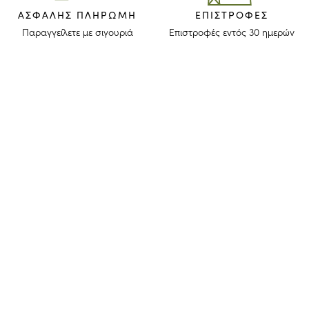
ΑΣΦΑΛΉΣ ΠΛΗΡΩΜΉ
ΕΠΙΣΤΡΟΦΈΣ
Παραγγείλετε με σιγουριά
Επιστροφές εντός 30 ημερών
ΜΕΙΝΕΤΕ ΕΝΗΜΕΡΩΜΕΝΟΙ
Λάβετε το newsletter μας για να ανακαλύψετε τις ιστορίες, τις συλλογές
και τις προσκλήσεις μας πριν από οποιονδήποτε άλλον.
Συμφωνώ ότι το longchamp.gr μπορεί να χρησιμοποιήσει τα
προσωπικά στοιχεία μου
για να στέλνει υλικό για τα προϊόντα της
εταιρίας και συναινώ με τους παρακάτω
όρους και προϋποθέσεις
. Το
longchamp.gr μπορεί να μεταβάλλει, ανανεώσει ή διαγράψει μέρος
των όρων και προϋποθέσεων.