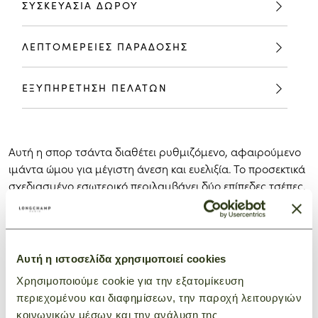
ΣΥΣΚΕΥΑΣΙΑ ΔΩΡΟΥ
ΛΕΠΤΟΜΕΡΕΙΕΣ ΠΑΡΑΔΟΣΗΣ
ΕΞΥΠΗΡΕΤΗΣΗ ΠΕΛΑΤΩΝ
Αυτή η σπορ τσάντα διαθέτει ρυθμιζόμενο, αφαιρούμενο
ιμάντα ώμου για μέγιστη άνεση και ευελιξία. Το προσεκτικά
σχεδιασμένο εσωτερικό περιλαμβάνει δύο επίπεδες τσέπες,
μια τσέπη με φερμουάρ και ένα ειδικό διαμέρισμα για
φορητό υπολογιστή, συνδυάζοντας τη λειτουργικότητα με
ένα κομψό, σύγχρονο στυλ.
Πιστή στη φιλοσοφία της PLIAGE, η σειρά ανανεώνεται
Αυτή η ιστοσελίδα χρησιμοποιεί cookies
μέσα από τις συλλογές και τις εποχές για να αγκαλιάσει τη
Χρησιμοποιούμε cookie για την εξατομίκευση
ζωή με έναν δημιουργικό αλλά δυναμικό τρόπο ζωής.
περιεχομένου και διαφημίσεων, την παροχή λειτουργιών
κοινωνικών μέσων και την ανάλυση της