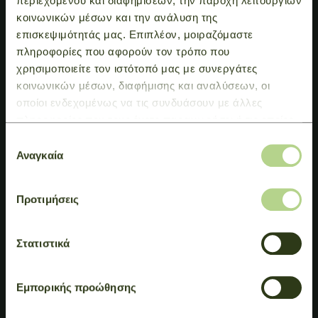
περιεχομένου και διαφημίσεων, την παροχή λειτουργιών
κοινωνικών μέσων και την ανάλυση της
επισκεψιμότητάς μας. Επιπλέον, μοιραζόμαστε
πληροφορίες που αφορούν τον τρόπο που
χρησιμοποιείτε τον ιστότοπό μας με συνεργάτες
κοινωνικών μέσων, διαφήμισης και αναλύσεων, οι
οποίοι ενδεχομένως να τις συνδυάσουν με άλλες
πληροφορίες που τους έχετε παραχωρήσει ή τις οποίες
έχουν συλλέξει σε σχέση με την από μέρους σας χρήση
Επιλογή
των υπηρεσιών τους.
Αναγκαία
συγκατάθεσης
Προτιμήσεις
Στατιστικά
Εμπορικής προώθησης