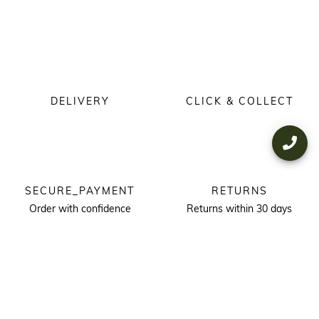
DELIVERY
CLICK & COLLECT
SECURE_PAYMENT
RETURNS
Order with confidence
Returns within 30 days
KEEP IN TOUCH
Receive our newsletter to discover our stories, collections and invitations
before anyone else.