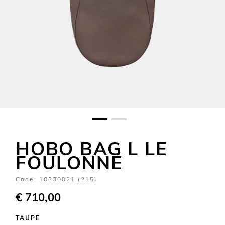
HOBO BAG L LE
FOULONNÉ
Code:
10330021 (215)
€ 710,00
TAUPE