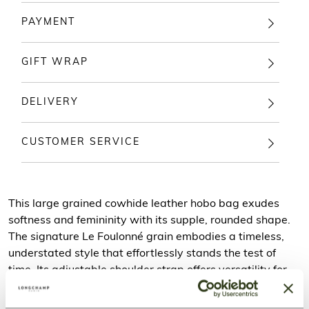
PAYMENT
GIFT WRAP
DELIVERY
CUSTOMER SERVICE
This large grained cowhide leather hobo bag exudes
softness and femininity with its supple, rounded shape.
The signature Le Foulonné grain embodies a timeless,
understated style that effortlessly stands the test of
time. Its adjustable shoulder strap offers versatility for
any occasion, while its spacious interior easily holds all
your daily essentials, adding a refined touch to your look.